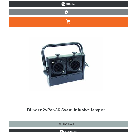
995 kr
Blinder 2xPar-36 Svart, inlusive lampor
UTBW4128
1.495 kr