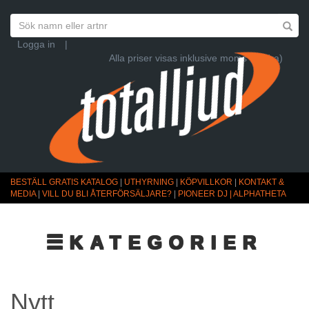
Logga in
|
Alla priser visas inklusive moms (Ändra)
BESTÄLL GRATIS KATALOG
|
UTHYRNING
|
KÖPVILLKOR
|
KONTAKT &
MEDIA
|
VILL DU BLI ÅTERFÖRSÄLJARE?
|
PIONEER DJ | ALPHATHETA
☰KATEGORIER
Nytt