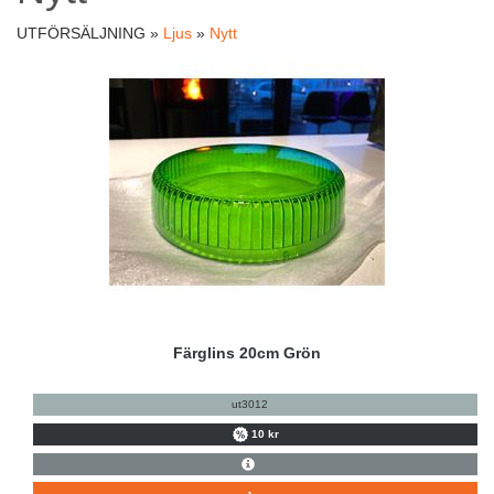
UTFÖRSÄLJNING »
Ljus
»
Nytt
Färglins 20cm Grön
ut3012
10 kr