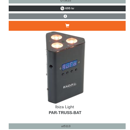
UT5435
695 kr
Ibiza Light
PAR-TRUSS-BAT
ut5113