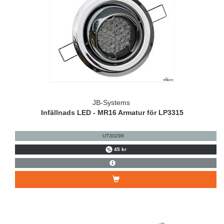
JB-Systems
Infällnads LED - MR16 Armatur för LP3315
UT30298
45 kr