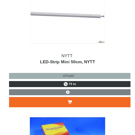
NYTT
LED-Strip Mini 50cm, NYTT
UT1140
75 kr