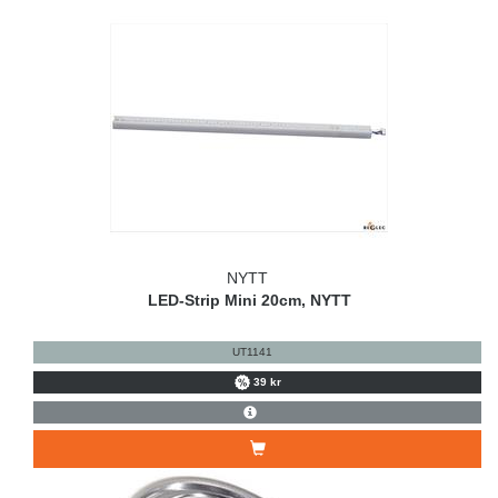
NYTT
LED-Strip Mini 20cm, NYTT
UT1141
39 kr