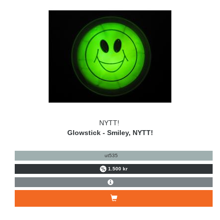
NYTT!
Glowstick - Smiley, NYTT!
ut535
1.500 kr