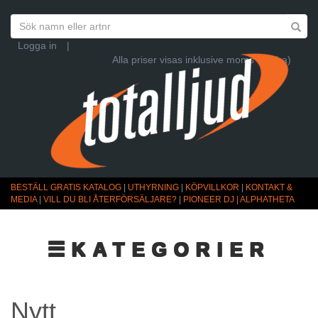
Logga in
|
Alla priser visas inklusive moms (Ändra)
BESTÄLL GRATIS KATALOG
|
UTHYRNING
|
KÖPVILLKOR
|
KONTAKT &
MEDIA
|
VILL DU BLI ÅTERFÖRSÄLJARE?
|
PIONEER DJ | ALPHATHETA
☰KATEGORIER
Nytt