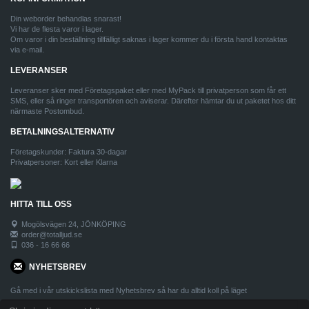
Din weborder behandlas snarast!
Vi har de flesta varor i lager.
Om varor i din beställning tillfälligt saknas i lager kommer du i första hand kontaktas
via e-mail.
LEVERANSER
Leveranser sker med Företagspaket eller med MyPack till privatperson som får ett
SMS, eller så ringer transportören och aviserar. Därefter hämtar du ut paketet hos ditt
närmaste Postombud.
BETALNINGSALTERNATIV
Företagskunder: Faktura 30-dagar
Privatpersoner: Kort eller Klarna
HITTA TILL OSS
Mogölsvägen 24, JÖNKÖPING
order@totalljud.se
036 - 16 66 66
NYHETSBREV
Gå med i vår utskickslista med Nyhetsbrev så har du alltid koll på läget