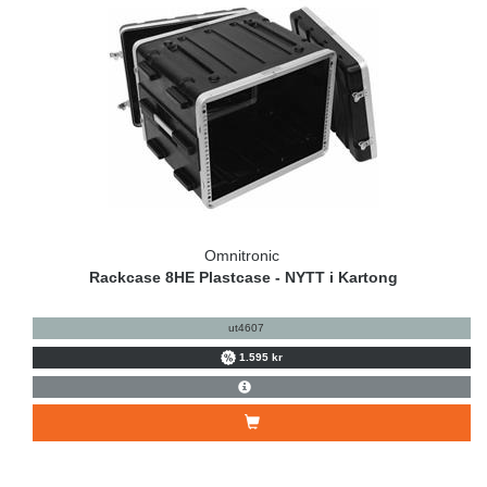
Omnitronic
Rackcase 8HE Plastcase - NYTT i Kartong
ut4607
1.595 kr