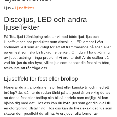
Ljus »
Ljuseffekter
Discoljus, LED och andra
ljuseffekter
På Totalljud i Jönköping arbetar vi med både ljud, ljus och
ljuseffekt och har produkter som discoljus, LED lampor i vårt
sortiment. Allt som är viktigt för att ett framträdande på scen eller
på en fest som ska bli lyckad helt enkelt. Om du vill ha utkörning
av ljusutrustning – inga problem! Vi ordnar det! Är du osäker på
vad för ljus du ska hyra, vilket ljus som passar din fest allra bäst,
tveka inte att rådfråga oss
Ljuseffekt för fest eller bröllop
Planerar du att anordna en stor fest eller kanske till och med ett
bröllop? Ja, då har du redan tänkt på att ljuset är en viktig del av
att denna fest eller bröllop ska bli så perfekt som möjligt. Vi kan
hjälpa dig med det. Hos oss kan du hyra ljus som gör din kväll till
en oförglömlig tillställning. Hos oss kan du hyra exakt det ljus som
skapar den ljuseffekt du vill ha. Vi erbjuder alla former av