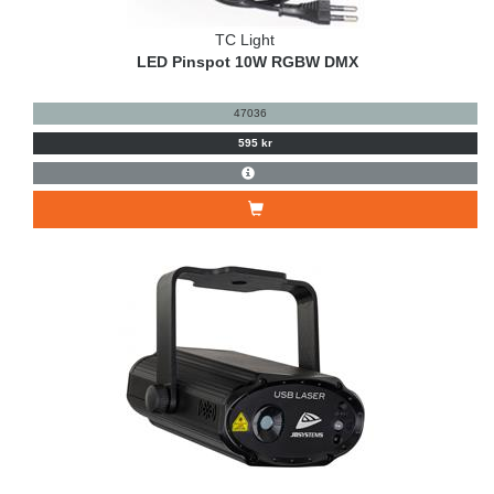
TC Light
LED Pinspot 10W RGBW DMX
47036
595 kr