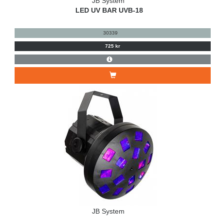
JB System
LED UV BAR UVB-18
30339
725 kr
JB System