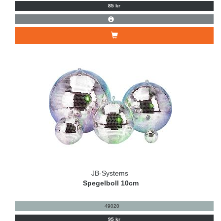
85 kr
JB-Systems
Spegelboll 10cm
49020
95 kr