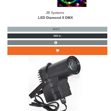
JB Systems
LED Diamond II DMX
30471
595 kr