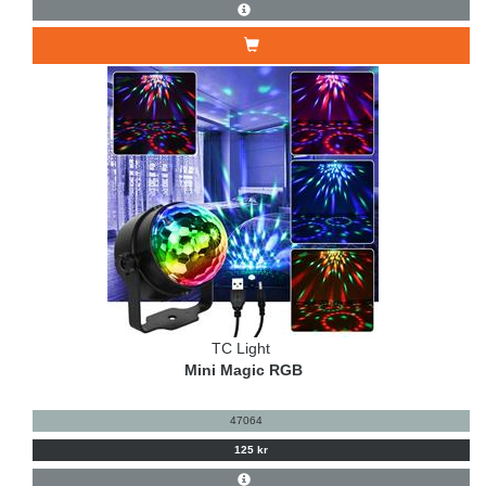
TC Light
Mini Magic RGB
47064
125 kr