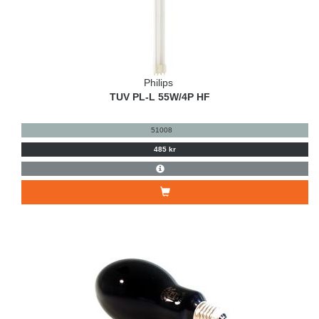
Philips
TUV PL-L 55W/4P HF
51008
485 kr