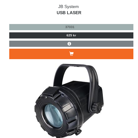
JB System
USB LASER
37031
625 kr