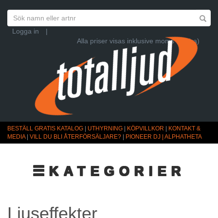
Logga in
|
Alla priser visas inklusive moms (Ändra)
BESTÄLL GRATIS KATALOG
|
UTHYRNING
|
KÖPVILLKOR
|
KONTAKT &
MEDIA
|
VILL DU BLI ÅTERFÖRSÄLJARE?
|
PIONEER DJ | ALPHATHETA
☰KATEGORIER
Ljuseffekter