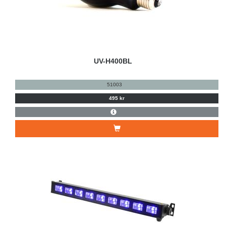
UV-H400BL
51003
495 kr