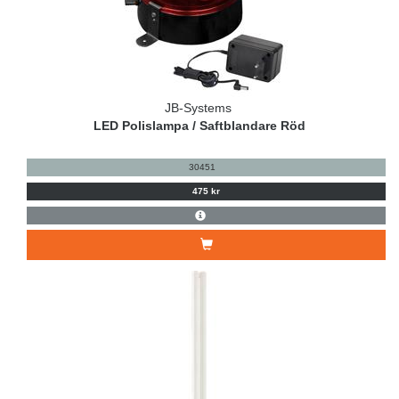
JB-Systems
LED Polislampa / Saftblandare Röd
30451
475 kr