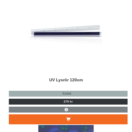
UV Lysrör 120cm
51004
270 kr