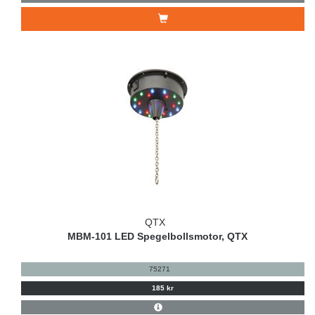
QTX
MBM-101 LED Spegelbollsmotor, QTX
75271
185 kr