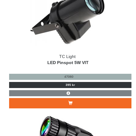
TC Light
LED Pinspot 5W VIT
47060
395 kr