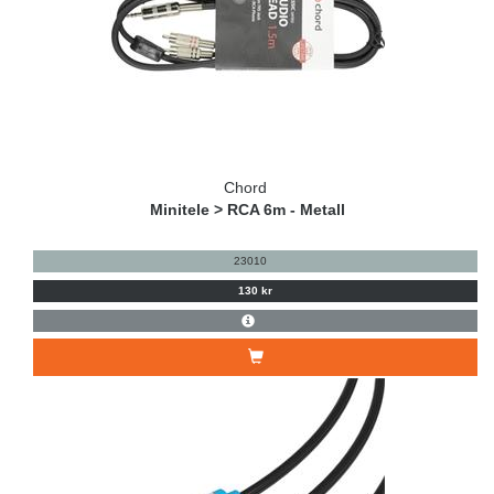
Chord
Minitele > RCA 6m - Metall
23010
130 kr