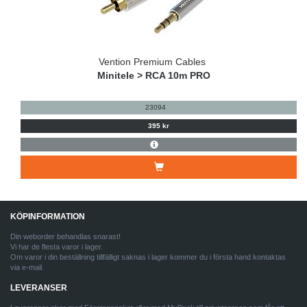
Vention Premium Cables
Minitele > RCA 10m PRO
23094
395 kr
KÖPINFORMATION
Din weborder behandlas snarast!
Vi har de flesta varor i lager.
Om varor i din beställning tillfälligt saknas i lager kommer du i första hand kontaktas
via e-mail.
LEVERANSER