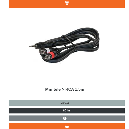
Minitele > RCA 1,5m
23011
60 kr