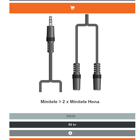
Minitele > 2 x Minitele Hona
23101
50 kr