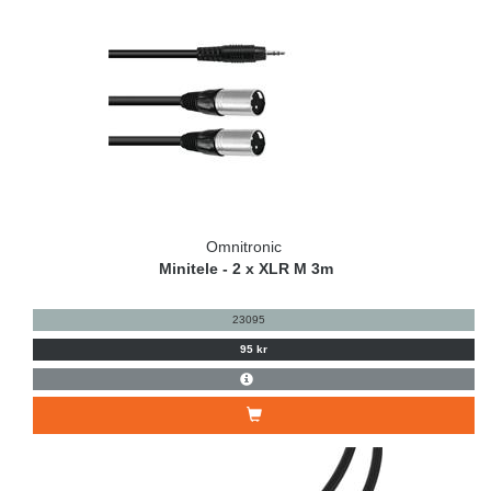
Omnitronic
Minitele - 2 x XLR M 3m
23095
95 kr