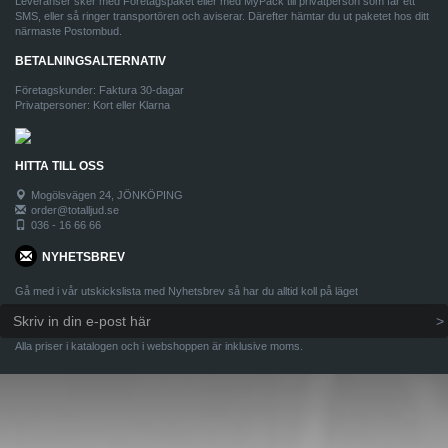
Leveranser sker med Företagspaket eller med MyPack till privatperson som får ett
SMS, eller så ringer transportören och aviserar. Därefter hämtar du ut paketet hos ditt
närmaste Postombud.
BETALNINGSALTERNATIV
Företagskunder: Faktura 30-dagar
Privatpersoner: Kort eller Klarna
HITTA TILL OSS
Mogölsvägen 24, JÖNKÖPING
order@totalljud.se
036 - 16 66 66
NYHETSBREV
Gå med i vår utskickslista med Nyhetsbrev så har du alltid koll på läget
Alla priser i katalogen och i webshoppen är inklusive moms.