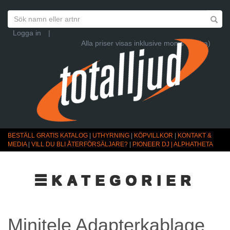
Logga in
|
Alla priser visas inklusive moms (Ändra)
BESTÄLL GRATIS KATALOG
|
UTHYRNING
|
KÖPVILLKOR
|
KONTAKT &
MEDIA
|
VILL DU BLI ÅTERFÖRSÄLJARE?
|
PIONEER DJ | ALPHATHETA
☰KATEGORIER
Minitele Adapterkablage