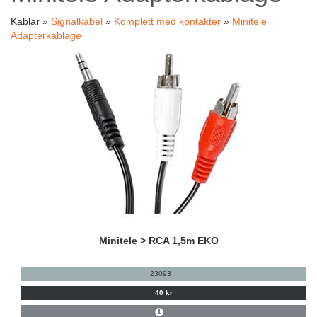
Kablar »
Signalkabel
»
Komplett med kontakter
»
Minitele
Adapterkablage
Minitele > RCA 1,5m EKO
23093
40 kr