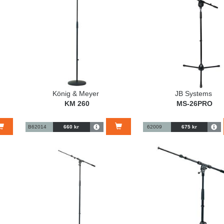
König & Meyer
JB Systems
KM 260
MS-26PRO
B62014
660 kr
62009
675 kr