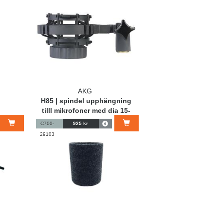
AKG
H85 | spindel upphängning
tilll mikrofoner med dia 15-
33mm
C700-
925 kr
29103