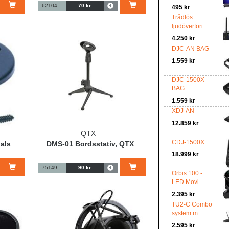
62104
70 kr
495 kr
Trådlös
ljudöverföri...
4.250 kr
DJC-AN BAG
1.559 kr
DJC-1500X
BAG
1.559 kr
XDJ-AN
12.859 kr
QTX
CDJ-1500X
als
DMS-01 Bordsstativ, QTX
18.999 kr
75149
90 kr
Orbis 100 -
LED Movi...
2.395 kr
TU2-C Combo
system m...
2.595 kr