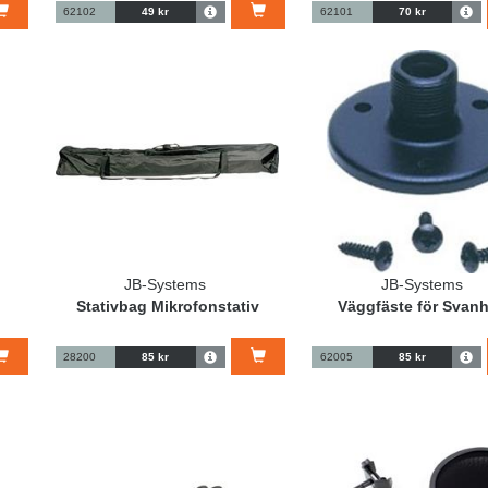
62102
49 kr
62101
70 kr
JB-Systems
JB-Systems
Stativbag Mikrofonstativ
Väggfäste för Svanh
28200
85 kr
62005
85 kr