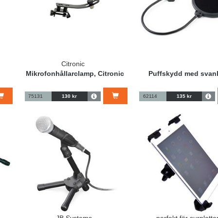
Citronic
Mikrofonhållarclamp, Citronic
Puffskydd med svan
75131
130 kr
62114
135 kr