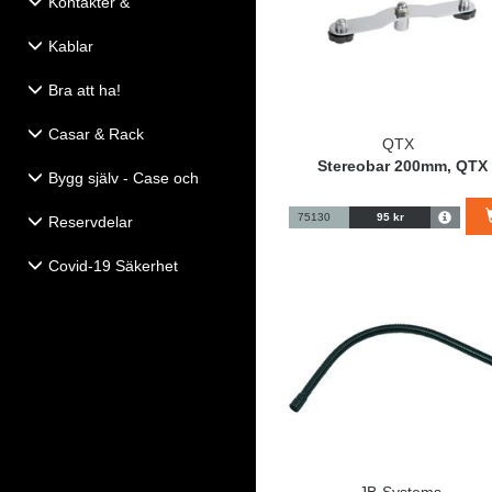
Kontakter &
Eldistribution
Kablar
Bra att ha!
Casar & Rack
QTX
Stereobar 200mm, QTX
Bygg själv - Case och
Högtalartillbehör
75130
95 kr
Reservdelar
Covid-19 Säkerhet