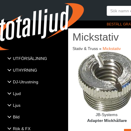
BESTÄLL GRA
Mickstativ
Stativ & Truss »
Mickstativ
UTFÖRSÄLJNING
UTHYRNING
DJ-Utrustning
Ljud
Ljus
JB-Systems
Bild
Adapter Mickhållare
Rök & FX