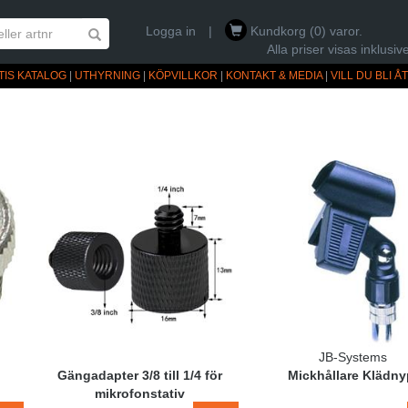
Logga in
|
Kundkorg (0) varor.
Alla priser visas inklus
TIS KATALOG
|
UTHYRNING
|
KÖPVILLKOR
|
KONTAKT & MEDIA
|
VILL DU BLI 
JB-Systems
Gängadapter 3/8 till 1/4 för
Mickhållare Klädny
mikrofonstativ