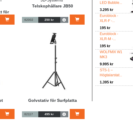
n
JB-Systems
LED Bubble...
Telskophållare JB50
3.295 kr
t för
Euroblock -
62002
250 kr
XLR-F -...
195 kr
Euroblock -
XLR-M -...
195 kr
WOLFMIX W1
MK3
9.995 kr
STS-1 –
Högtalarstat...
1.395 kr
ot
Golvstativ för Surfplatta
62117
495 kr