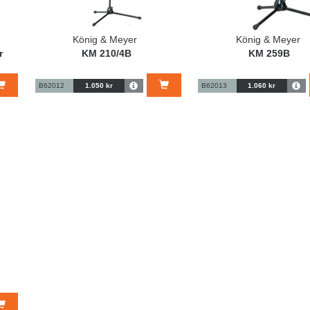
König & Meyer
König & Meyer
r
KM 210/4B
KM 259B
B62012
1.050 kr
B62013
1.060 kr