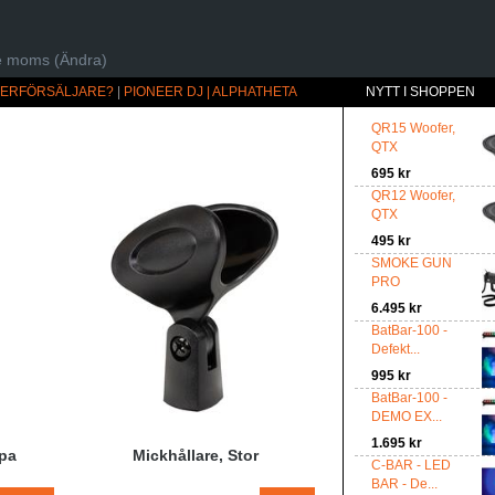
ive moms (Ändra)
ÅTERFÖRSÄLJARE?
|
PIONEER DJ | ALPHATHETA
NYTT I SHOPPEN
QR15 Woofer,
QTX
695 kr
QR12 Woofer,
QTX
495 kr
SMOKE GUN
PRO
6.495 kr
BatBar-100 -
Defekt...
995 kr
BatBar-100 -
DEMO EX...
1.695 kr
pa
Mickhållare, Stor
C-BAR - LED
BAR - De...