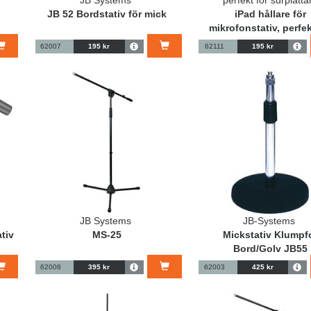
JB Systems
perfekt för surplatta
JB 52 Bordstativ för mick
iPad hållare för
mikrofonstativ, perfek
surfplattan
62007
195 kr
62111
195 kr
JB Systems
JB-Systems
ativ
MS-25
Mickstativ Klumpf
Bord/Golv JB55
62008
395 kr
62003
425 kr