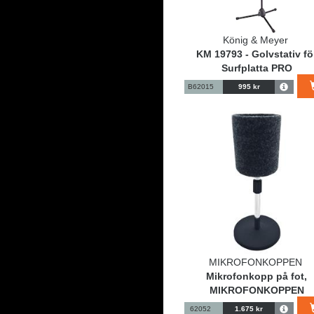
König & Meyer
KM 19793 - Golvstativ fö
Surfplatta PRO
B62015
995 kr
MIKROFONKOPPEN
Mikrofonkopp på fot,
MIKROFONKOPPEN
62052
1.675 kr