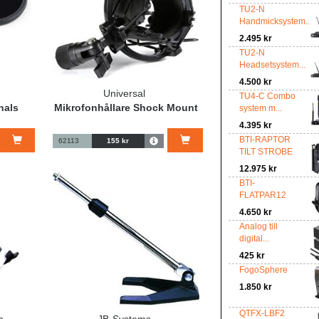
TU2-N
Handmicksystem...
2.495 kr
TU2-N
Headsetsystem...
4.500 kr
Universal
TU4-C Combo
hals
Mikrofonhållare Shock Mount
system m...
4.395 kr
BTI-RAPTOR
62113
155 kr
TILT STROBE
12.975 kr
BTI-
FLATPAR12
4.650 kr
Analog till
digital...
425 kr
FogoSphere
1.850 kr
QTFX-LBF2