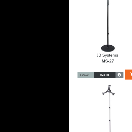
JB Systems
MS-27
62010
525 kr