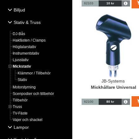
62103
10 kr
Billjud
Stativ & Truss
DJ-Bås
Hakfästen / Clamps
Högtalarstativ
Instrumentstativ
Ljusstativ
Mickstativ
Klämmor / Tillbehör
Stativ
JB-Systems
Mickhållare Universal
Motorstyrning
Scenpodier och tillbehör
Tillbehör
62100
80 kr
Truss
TV-Fäste
Vajer och shackel
Lampor