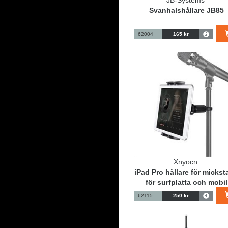
JB-Systems
Svanhalshållare JB85
62004
165 kr
Xnyocn
iPad Pro hållare för mickst
för surfplatta och mobil
62115
250 kr