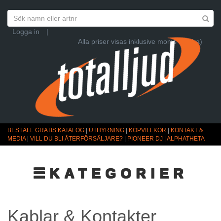
Logga in
|
Alla priser visas inklusive moms (Ändra)
BESTÄLL GRATIS KATALOG
|
UTHYRNING
|
KÖPVILLKOR
|
KONTAKT &
MEDIA
|
VILL DU BLI ÅTERFÖRSÄLJARE?
|
PIONEER DJ | ALPHATHETA
☰KATEGORIER
Kablar & Kontakter