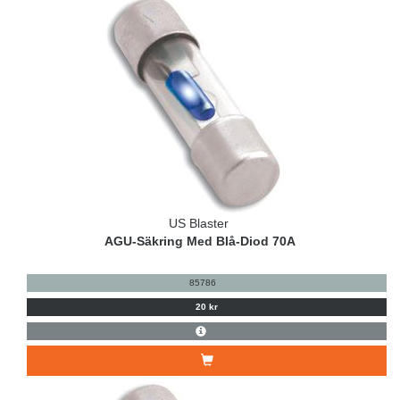
US Blaster
AGU-Säkring Med Blå-Diod 70A
85786
20 kr