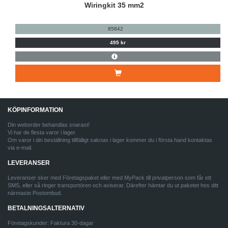
Wiringkit 35 mm2
85842
495 kr
KÖPINFORMATION
Din weborder behandlas snarast!
Vi har de flesta varor i lager.
Om varor i din beställning tillfälligt saknas i lager kommer du i första hand kontaktas
via e-mail.
LEVERANSER
Leveranser sker med Företagspaket eller med MyPack till privatperson som får ett
SMS, eller så ringer transportören och aviserar. Därefter hämtar du ut paketet hos ditt
närmaste Postombud.
BETALNINGSALTERNATIV
Företagskunder: Faktura 30-dagar