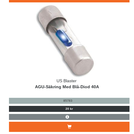
US Blaster
AGU-Säkring Med Blå-Diod 40A
85783
20 kr