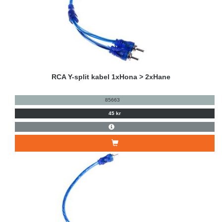
RCA Y-split kabel 1xHona > 2xHane
85663
45 kr