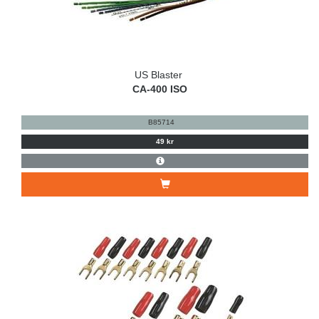
US Blaster
CA-400 ISO
B85714
49 kr