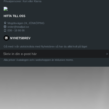
Privatpersoner: Kort eller Klarna
HITTA TILL OSS
Mogölsvägen 24, JÖNKÖPING
order@totalljud.se
036 - 16 66 66
NYHETSBREV
Gå med i vår utskickslista med Nyhetsbrev så har du alltid koll på läget
Alla priser i katalogen och i webshoppen är inklusive moms.