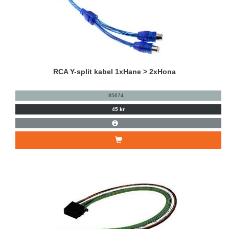
RCA Y-split kabel 1xHane > 2xHona
85674
45 kr