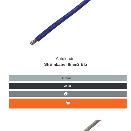
Autoleads
Strömkabel 8mm2 Blå
B85641
35 kr