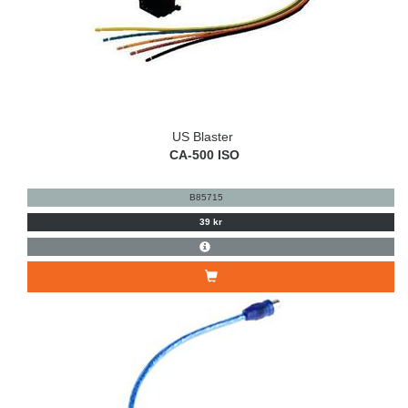
US Blaster
CA-500 ISO
B85715
39 kr