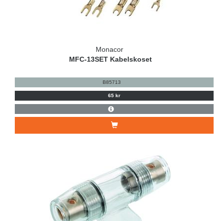
Monacor
MFC-13SET Kabelskoset
B85713
65 kr