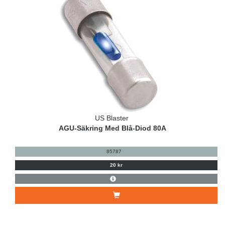
US Blaster
AGU-Säkring Med Blå-Diod 80A
85787
20 kr