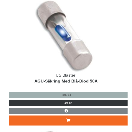
US Blaster
AGU-Säkring Med Blå-Diod 50A
85784
20 kr