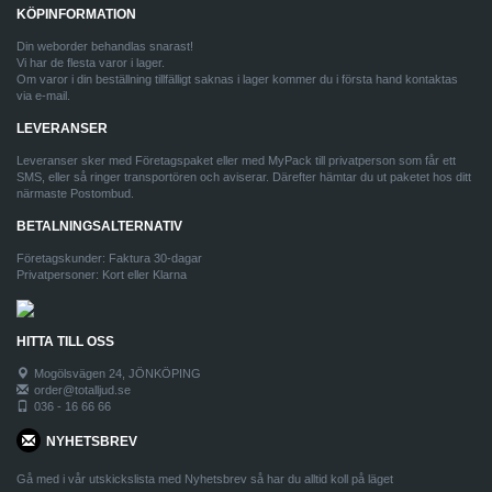
KÖPINFORMATION
Din weborder behandlas snarast!
Vi har de flesta varor i lager.
Om varor i din beställning tillfälligt saknas i lager kommer du i första hand kontaktas
via e-mail.
LEVERANSER
Leveranser sker med Företagspaket eller med MyPack till privatperson som får ett
SMS, eller så ringer transportören och aviserar. Därefter hämtar du ut paketet hos ditt
närmaste Postombud.
BETALNINGSALTERNATIV
Företagskunder: Faktura 30-dagar
Privatpersoner: Kort eller Klarna
HITTA TILL OSS
Mogölsvägen 24, JÖNKÖPING
order@totalljud.se
036 - 16 66 66
NYHETSBREV
Gå med i vår utskickslista med Nyhetsbrev så har du alltid koll på läget