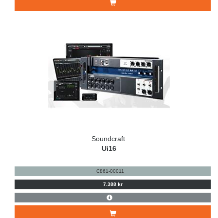
Soundcraft
Ui16
C861-00011
7.388 kr