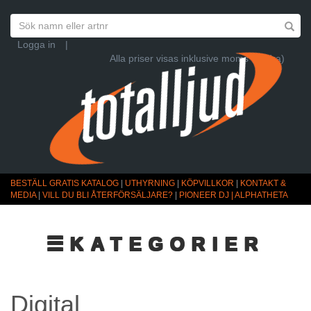
Logga in
|
Alla priser visas inklusive moms (Ändra)
BESTÄLL GRATIS KATALOG
|
UTHYRNING
|
KÖPVILLKOR
|
KONTAKT &
MEDIA
|
VILL DU BLI ÅTERFÖRSÄLJARE?
|
PIONEER DJ | ALPHATHETA
☰KATEGORIER
Digital