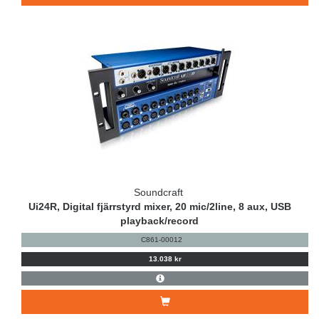
Soundcraft
Ui24R, Digital fjärrstyrd mixer, 20 mic/2line, 8 aux, USB
playback/record
C861-00012
13.038 kr