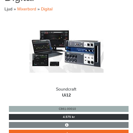
Ljud »
Mixerbord
»
Digital
Soundcraft
Ui12
C861-00010
4.575 kr