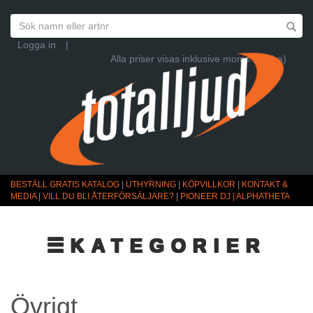
Logga in
|
Alla priser visas inklusive moms (Ändra)
BESTÄLL GRATIS KATALOG
|
UTHYRNING
|
KÖPVILLKOR
|
KONTAKT &
MEDIA
|
VILL DU BLI ÅTERFÖRSÄLJARE?
|
PIONEER DJ | ALPHATHETA
☰KATEGORIER
Övrigt