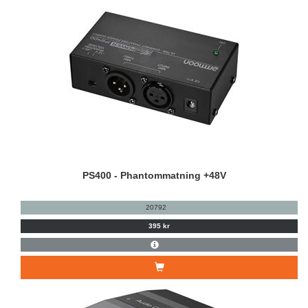
PS400 - Phantommatning +48V
20792
395 kr