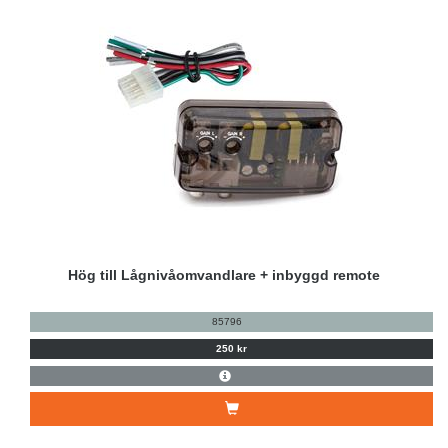
Hög till Lågnivåomvandlare + inbyggd remote
85796
250 kr