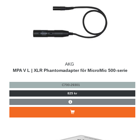
AKG
MPA V L | XLR Phantomadapter för MicroMic 500-serie
C700-29301
825 kr