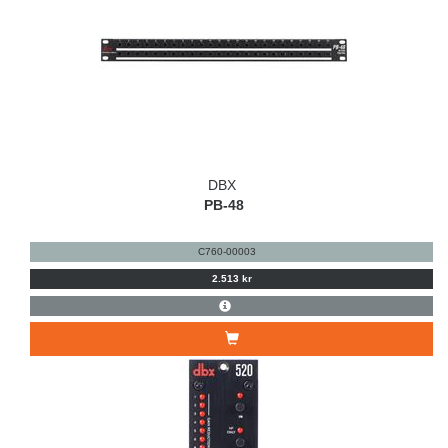
DBX
PB-48
C760-00003
2.513 kr