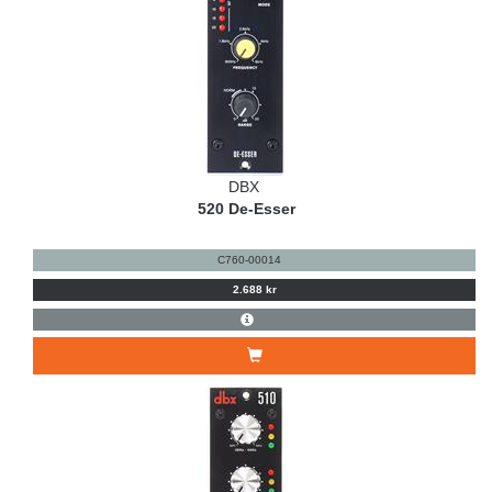
DBX
520 De-Esser
C760-00014
2.688 kr