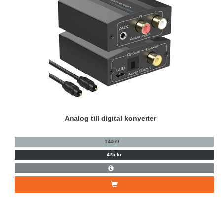
Analog till digital konverter
14469
425 kr