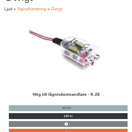
Ljud »
Signalhantering
»
Övrigt
Hög till lågnivåomvandlare - K-28
85700
125 kr