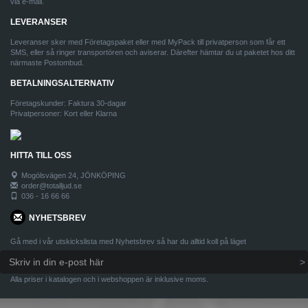
via e-mail.
LEVERANSER
Leveranser sker med Företagspaket eller med MyPack till privatperson som får ett
SMS, eller så ringer transportören och aviserar. Därefter hämtar du ut paketet hos ditt
närmaste Postombud.
BETALNINGSALTERNATIV
Företagskunder: Faktura 30-dagar
Privatpersoner: Kort eller Klarna
HITTA TILL OSS
Mogölsvägen 24, JÖNKÖPING
order@totalljud.se
036 - 16 66 66
NYHETSBREV
Gå med i vår utskickslista med Nyhetsbrev så har du alltid koll på läget
Alla priser i katalogen och i webshoppen är inklusive moms.