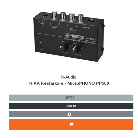
N-Audio
RIAA förstärkare - MicroPHONO PP500
20770
395 kr