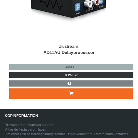
Blustream
AD11AU Delayprocessor
14466
3.250 kr
KÖPINFORMATION
Din weborder behandlas snarast!
Vi har de flesta varor i lager.
Om varor i din beställning tillfälligt saknas i lager kommer du i första hand kontaktas