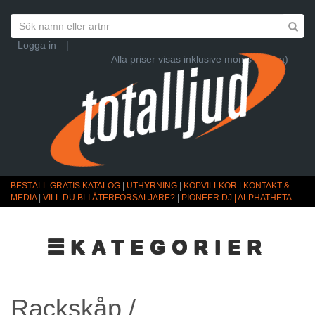
Logga in
|
Alla priser visas inklusive moms (Ändra)
BESTÄLL GRATIS KATALOG
|
UTHYRNING
|
KÖPVILLKOR
|
KONTAKT &
MEDIA
|
VILL DU BLI ÅTERFÖRSÄLJARE?
|
PIONEER DJ | ALPHATHETA
☰KATEGORIER
Rackskåp /