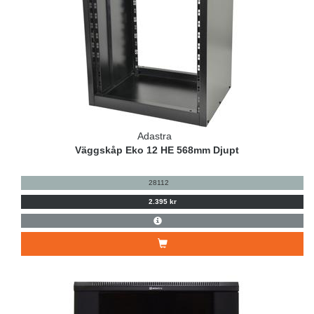
Adastra
Väggskåp Eko 12 HE 568mm Djupt
28112
2.395 kr