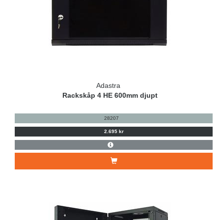
Adastra
Rackskåp 4 HE 600mm djupt
28207
2.695 kr