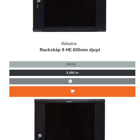
Adastra
Rackskåp 9 HE 600mm djupt
28209
3.095 kr