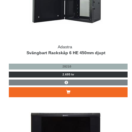
Adastra
Svängbart Rackskåp 6 HE 450mm djupt
28216
2.695 kr