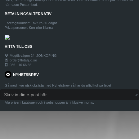
SMS, eller så ringer transportören och aviserar. Därefter hämtar du ut paketet hos ditt
närmaste Postombud.
BETALNINGSALTERNATIV
Företagskunder: Faktura 30-dagar
Privatpersoner: Kort eller Klarna
HITTA TILL OSS
Mogölsvägen 24, JÖNKÖPING
order@totalljud.se
036 - 16 66 66
NYHETSBREV
Gå med i vår utskickslista med Nyhetsbrev så har du alltid koll på läget
Alla priser i katalogen och i webshoppen är inklusive moms.