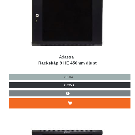
Adastra
Rackskåp 9 HE 450mm djupt
28204
2.695 kr