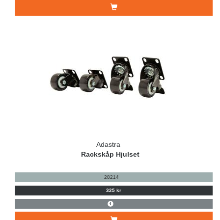
Adastra
Rackskåp Hjulset
28214
325 kr