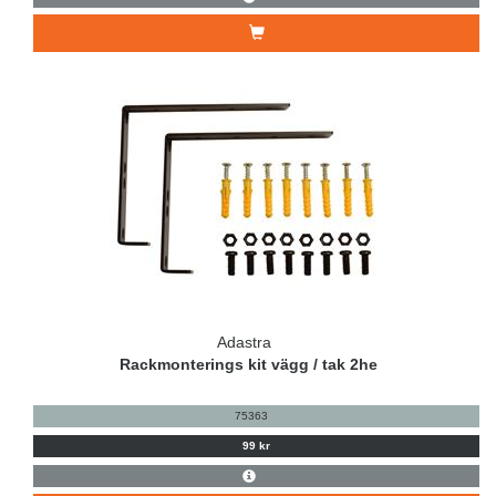
Adastra
Rackmonterings kit vägg / tak 2he
75363
99 kr