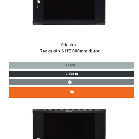
Adastra
Rackskåp 6 HE 600mm djupt
28208
2.895 kr