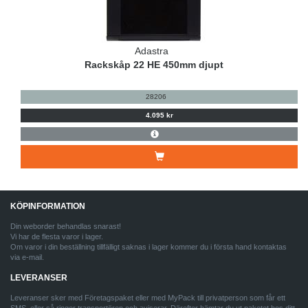
Adastra
Rackskåp 22 HE 450mm djupt
28206
4.095 kr
KÖPINFORMATION
Din weborder behandlas snarast!
Vi har de flesta varor i lager.
Om varor i din beställning tillfälligt saknas i lager kommer du i första hand kontaktas
via e-mail.
LEVERANSER
Leveranser sker med Företagspaket eller med MyPack till privatperson som får ett