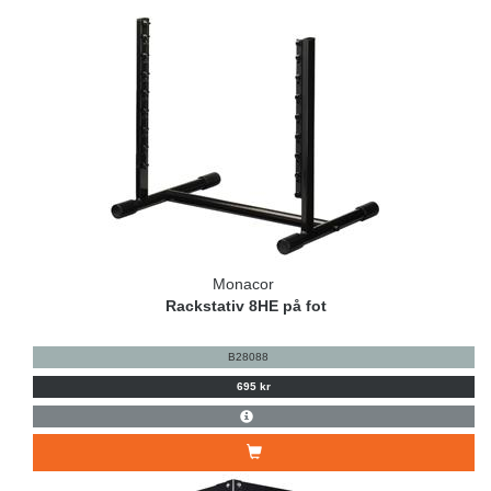
Monacor
Rackstativ 8HE på fot
B28088
695 kr