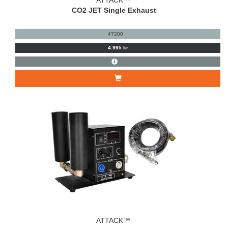
ATTACK™
CO2 JET Single Exhaust
47200
4.995 kr
ATTACK™