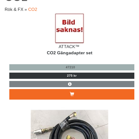
Rök & FX »
CO2
ATTACK™
CO2 Gängadapter set
47210
275 kr