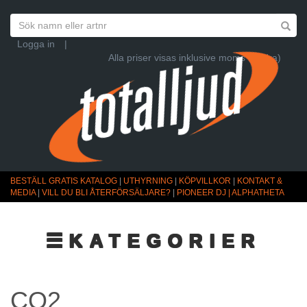
Logga in
|
Alla priser visas inklusive moms (Ändra)
BESTÄLL GRATIS KATALOG
|
UTHYRNING
|
KÖPVILLKOR
|
KONTAKT &
MEDIA
|
VILL DU BLI ÅTERFÖRSÄLJARE?
|
PIONEER DJ | ALPHATHETA
☰KATEGORIER
CO2