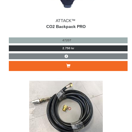
ATTACK™
CO2 Backpack PRO
47207
2.750 kr