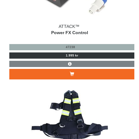
ATTACK™
Power FX Control
47238
1.995 kr