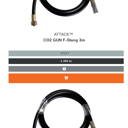
ATTACK™
CO2 GUN F-Slang 3m
47217
1.350 kr