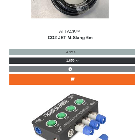
ATTACK™
CO2 JET M-Slang 6m
47214
1.850 kr