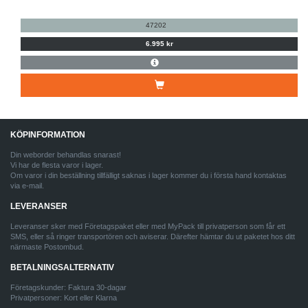
47202
6.995 kr
KÖPINFORMATION
Din weborder behandlas snarast!
Vi har de flesta varor i lager.
Om varor i din beställning tillfälligt saknas i lager kommer du i första hand kontaktas
via e-mail.
LEVERANSER
Leveranser sker med Företagspaket eller med MyPack till privatperson som får ett
SMS, eller så ringer transportören och aviserar. Därefter hämtar du ut paketet hos ditt
närmaste Postombud.
BETALNINGSALTERNATIV
Företagskunder: Faktura 30-dagar
Privatpersoner: Kort eller Klarna