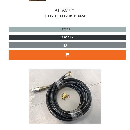
ATTACK™
CO2 LED Gun Pistol
47223
3.895 kr