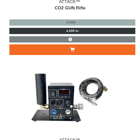
ATTACK™
CO2 GUN Rifle
47205
4.695 kr