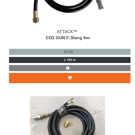
ATTACK™
CO2 GUN F-Slang 6m
47218
1.795 kr