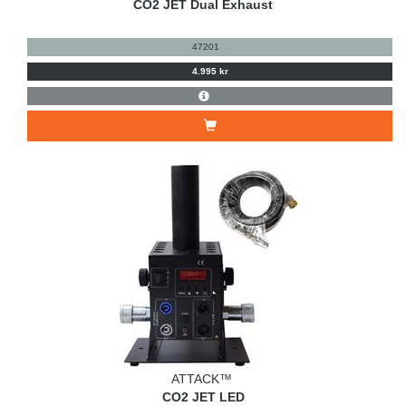
CO2 JET Dual Exhaust
47201
4.995 kr
ATTACK™
CO2 JET LED