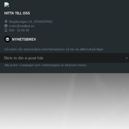
HITTA TILL OSS
Mogölsvägen 24, JÖNKÖPING
order@totalljud.se
036 - 16 66 66
NYHETSBREV
Gå med i vår utskickslista med Nyhetsbrev så har du alltid koll på läget
Alla priser i katalogen och i webshoppen är inklusive moms.