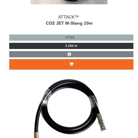
ATTACK™
CO2 JET M-Slang 10m
47215
3.250 kr