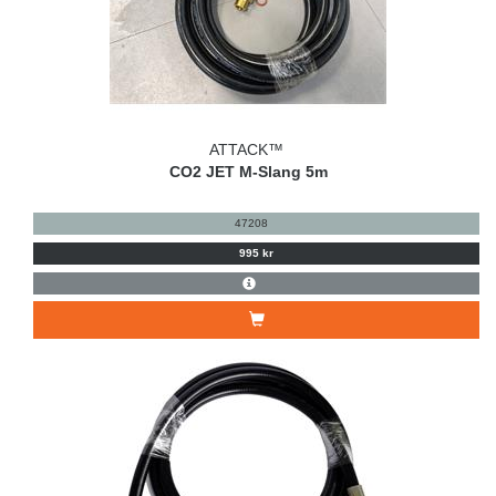
ATTACK™
CO2 JET M-Slang 5m
47208
995 kr