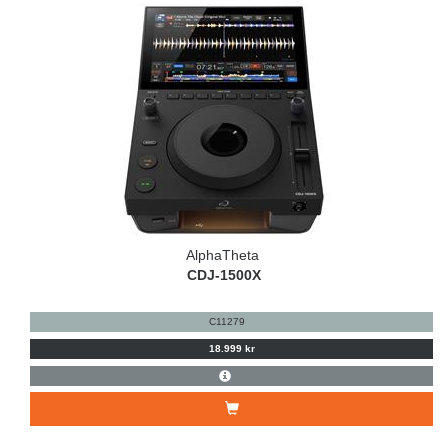
AlphaTheta
CDJ-1500X
C11279
18.999 kr