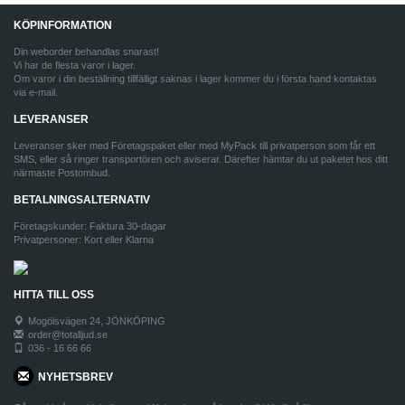
KÖPINFORMATION
Din weborder behandlas snarast!
Vi har de flesta varor i lager.
Om varor i din beställning tillfälligt saknas i lager kommer du i första hand kontaktas
via e-mail.
LEVERANSER
Leveranser sker med Företagspaket eller med MyPack till privatperson som får ett
SMS, eller så ringer transportören och aviserar. Därefter hämtar du ut paketet hos ditt
närmaste Postombud.
BETALNINGSALTERNATIV
Företagskunder: Faktura 30-dagar
Privatpersoner: Kort eller Klarna
HITTA TILL OSS
Mogölsvägen 24, JÖNKÖPING
order@totalljud.se
036 - 16 66 66
NYHETSBREV