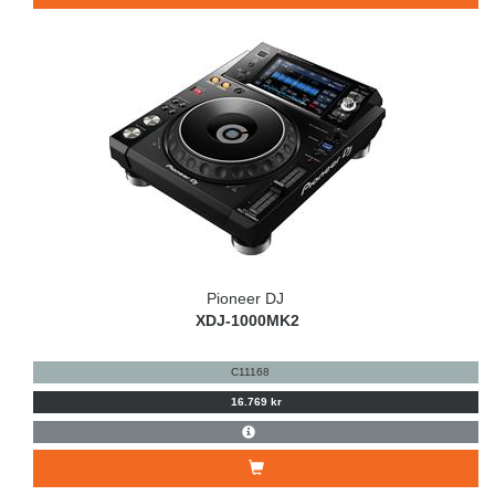
Pioneer DJ
XDJ-1000MK2
C11168
16.769 kr