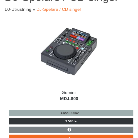
DJ-Utrustning »
DJ-Spelare / CD singel
Gemini
MDJ-600
C655-00062
3.500 kr