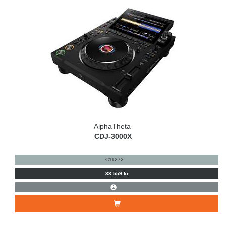
AlphaTheta
CDJ-3000X
C11272
33.559 kr