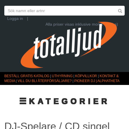
Logga in
|
Alla priser visas inklusive moms (Ändra)
BESTÄLL GRATIS KATALOG
|
UTHYRNING
|
KÖPVILLKOR
|
KONTAKT &
MEDIA
|
VILL DU BLI ÅTERFÖRSÄLJARE?
|
PIONEER DJ | ALPHATHETA
☰KATEGORIER
DJ-Spelare / CD singel