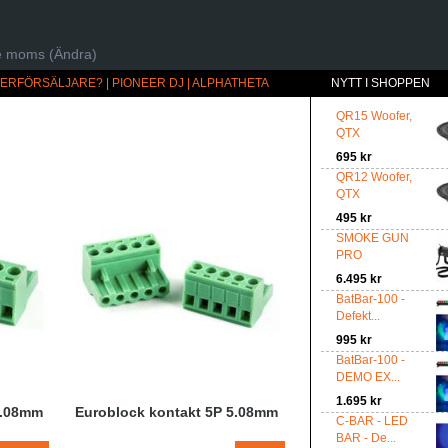
ive moms (Ändra)
ÅTERFÖRSÄLJARE?
|
PIONEER DJ | ALPHATHETA
NYTT I SHOPPEN
QR15 Woofer,
QTX
695 kr
QR12 Woofer,
QTX
495 kr
SMOKE GUN
PRO
6.495 kr
BatBar-100 -
Defekt...
995 kr
BatBar-100 -
DEMO EX...
1.695 kr
5.08mm
Euroblock kontakt 5P 5.08mm
C-BAR - LED
BAR - De...