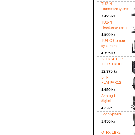
TU2-N
Handmicksystem...
2.495 kr
TU2-N
Headsetsystem...
4.500 kr
TU4-C Combo
system m...
4.395 kr
BTI-RAPTOR
TILT STROBE
12.975 kr
BTI-
FLATPAR12
4.650 kr
Analog till
digital...
425 kr
FogoSphere
1.850 kr
QTFX-LBF2