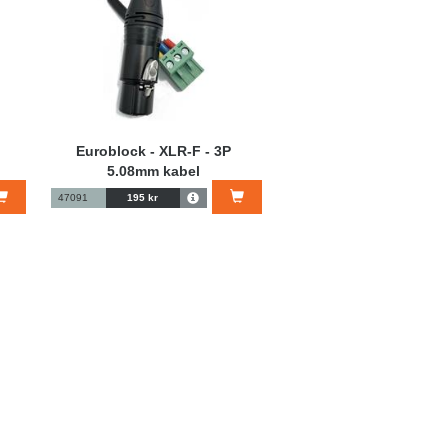
Euroblock - XLR-F - 3P
5.08mm kabel
47091
195 kr