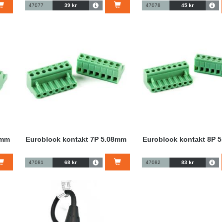
47077
39 kr
47078
45 kr
8mm
Euroblock kontakt 7P 5.08mm
Euroblock kontakt 8P 
47081
68 kr
47082
83 kr