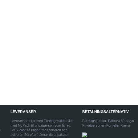
LEVERANSER
BETALNINGSALTERNATIV
Leveranser sker med Företagspaket eller
Företagskunder: Faktura 30-dagar
med MyPack till privatperson som får ett
Privatpersoner: Kort eller Klarna
i
SMS, eller så ringer transportören och
aviserar. Därefter hämtar du ut paketet