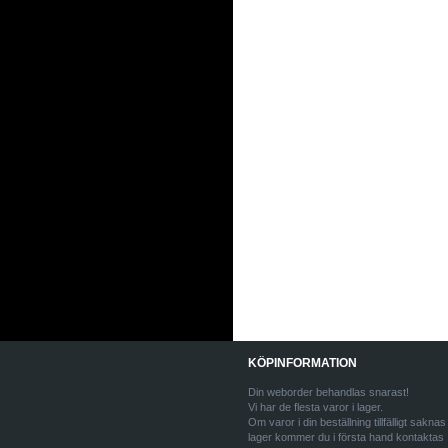
KÖPINFORMATION
Din weborder behandlas snarast!
Vi har de flesta varor i lager.
Om varor i din beställning tillfälligt saknas 
lager kommer du i första hand kontaktas