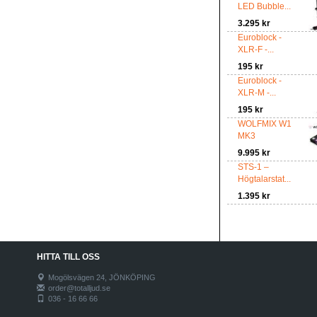
LED Bubble...
3.295 kr
Euroblock -
XLR-F -...
195 kr
Euroblock -
XLR-M -...
195 kr
WOLFMIX W1
MK3
9.995 kr
STS-1 –
Högtalarstat...
1.395 kr
HITTA TILL OSS
Mogölsvägen 24, JÖNKÖPING
order@totalljud.se
036 - 16 66 66