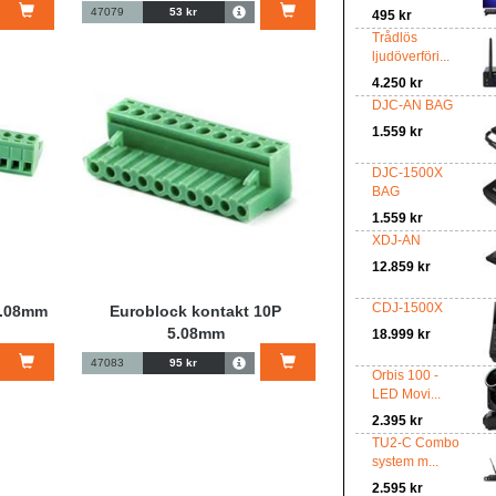
47079
53 kr
495 kr
Trådlös
ljudöverföri...
4.250 kr
DJC-AN BAG
1.559 kr
DJC-1500X
BAG
1.559 kr
XDJ-AN
12.859 kr
CDJ-1500X
5.08mm
Euroblock kontakt 10P
5.08mm
18.999 kr
47083
95 kr
Orbis 100 -
LED Movi...
2.395 kr
TU2-C Combo
system m...
2.595 kr