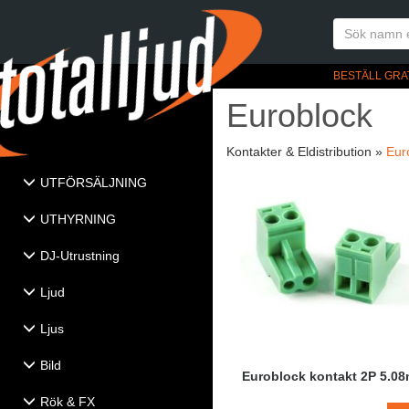
BESTÄLL GRA
Euroblock
Kontakter & Eldistribution »
Eur
UTFÖRSÄLJNING
UTHYRNING
DJ-Utrustning
Ljud
Ljus
Bild
Euroblock kontakt 2P 5.0
Rök & FX