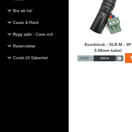
Bra att ha!
Casar & Rack
Bygg själv - Case och
Högtalartillbehör
Euroblock - XLR-M - 3P
Reservdelar
5.08mm kabel
Covid-19 Säkerhet
47090
195 kr