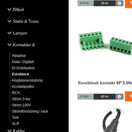
47076
33 kr
Billjud
Stativ & Truss
Lampor
Kontakter &
Eldistribution
Adaptrar
Data / Digitalt
El-Distribution
Euroblock
Högtalaranslutning
Euroblock kontakt 6P 5.0
Kontaktplattor
RCA
47080
63 kr
Ström 3-fas
Ström 230V
Strömförsörjning i rack
Tele
XLR
Kablar