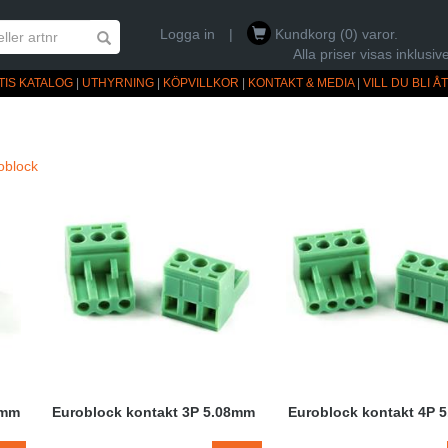
Logga in
|
Kundkorg (0) varor.
Alla priser visas inklus
TIS KATALOG
|
UTHYRNING
|
KÖPVILLKOR
|
KONTAKT & MEDIA
|
VILL DU BLI 
oblock
8mm
Euroblock kontakt 3P 5.08mm
Euroblock kontakt 4P 