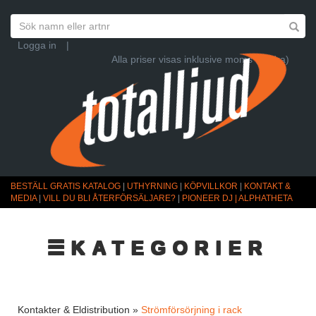
Logga in
|
Alla priser visas inklusive moms (Ändra)
BESTÄLL GRATIS KATALOG
|
UTHYRNING
|
KÖPVILLKOR
|
KONTAKT &
MEDIA
|
VILL DU BLI ÅTERFÖRSÄLJARE?
|
PIONEER DJ | ALPHATHETA
☰KATEGORIER
Kontakter & Eldistribution »
Strömförsörjning i rack