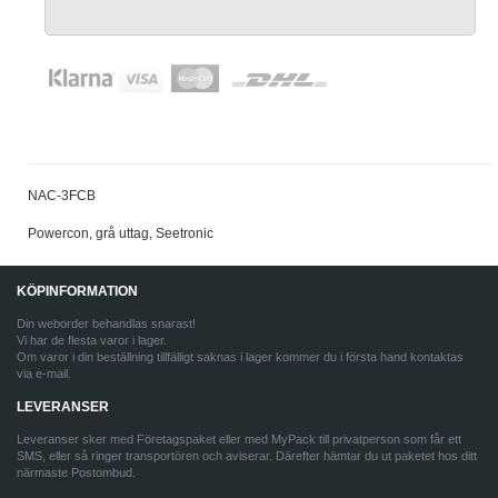
NAC-3FCB
Powercon, grå uttag, Seetronic
KÖPINFORMATION
Din weborder behandlas snarast!
Vi har de flesta varor i lager.
Om varor i din beställning tillfälligt saknas i lager kommer du i första hand kontaktas
via e-mail.
LEVERANSER
Leveranser sker med Företagspaket eller med MyPack till privatperson som får ett
SMS, eller så ringer transportören och aviserar. Därefter hämtar du ut paketet hos ditt
närmaste Postombud.