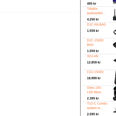
495 kr
Trådlös
ljudöverföri...
4.250 kr
DJC-AN BAG
1.559 kr
DJC-1500X
BAG
1.559 kr
XDJ-AN
12.859 kr
CDJ-1500X
18.999 kr
Orbis 100 -
LED Movi...
2.395 kr
TU2-C Combo
system m...
2.595 kr