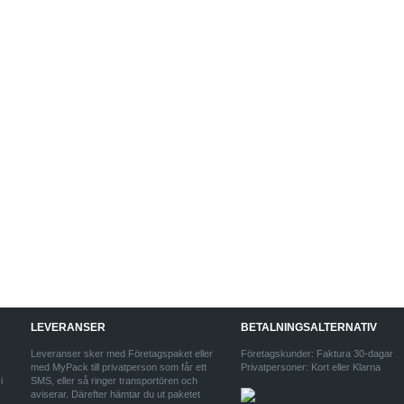
LEVERANSER
BETALNINGSALTERNATIV
Leveranser sker med Företagspaket eller
Företagskunder: Faktura 30-dagar
med MyPack till privatperson som får ett
Privatpersoner: Kort eller Klarna
i
SMS, eller så ringer transportören och
aviserar. Därefter hämtar du ut paketet