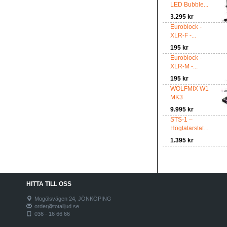
LED Bubble...
3.295 kr
Euroblock -
XLR-F -...
195 kr
Euroblock -
XLR-M -...
195 kr
WOLFMIX W1
MK3
9.995 kr
STS-1 –
Högtalarstat...
1.395 kr
HITTA TILL OSS
Mogölsvägen 24, JÖNKÖPING
order@totalljud.se
036 - 16 66 66