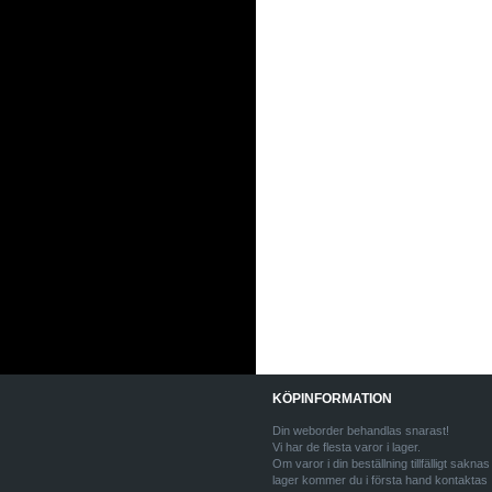
KÖPINFORMATION
Din weborder behandlas snarast!
Vi har de flesta varor i lager.
Om varor i din beställning tillfälligt saknas 
lager kommer du i första hand kontaktas