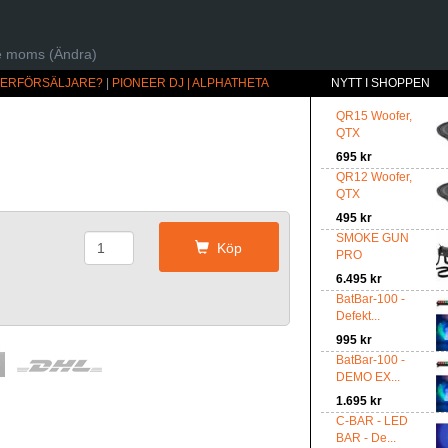
ive moms (Ändra)
ÅTERFÖRSÄLJARE?
|
PIONEER DJ | ALPHATHETA
NYTT I SHOPPEN
QR15 Woofer,
QTX
695 kr
QR12 Woofer,
QTX
495 kr
r
SMOKE GUN
Köp
PRO
6.495 kr
BatBar-100 -
Defekt...
995 kr
BatBar-100 -
DEMO EX...
1.695 kr
C-BAR - LED
BAR - De...