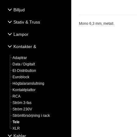
Billjud
Stativ & Truss
Mono 6,3 mm, metall.
Lampor
Kontakter &
Eldistribution
Adaptrar
Data / Digitalt
El-Distribution
Euroblock
Högtalaranslutning
Kontaktplattor
RCA
Ström 3-fas
Ström 230V
Strömförsörjning i rack
Tele
XLR
Kablar