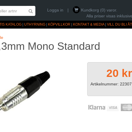
Logga in
|
Kundkorg (0) varor.
Alla priser visas inklus
TIS KATALOG
|
UTHYRNING
|
KÖPVILLKOR
|
KONTAKT & MEDIA
|
VILL DU BLI 
le
6,3mm Mono Standard
20 k
Artikelnummer: 22307