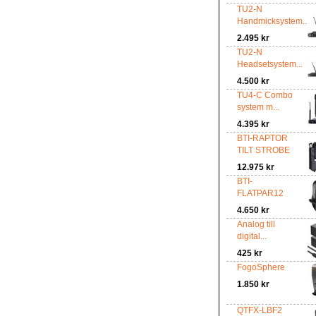
TU2-N
Handmicksystem...
2.495 kr
TU2-N
Headsetsystem...
4.500 kr
TU4-C Combo
system m...
4.395 kr
BTI-RAPTOR
TILT STROBE
12.975 kr
BTI-
FLATPAR12
4.650 kr
Analog till
digital...
425 kr
FogoSphere
1.850 kr
QTFX-LBF2