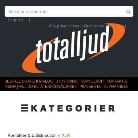
Logga in
|
Alla priser visas inklusive moms (Ändra)
BESTÄLL GRATIS KATALOG
|
UTHYRNING
|
KÖPVILLKOR
|
KONTAKT &
MEDIA
|
VILL DU BLI ÅTERFÖRSÄLJARE?
|
PIONEER DJ | ALPHATHETA
☰KATEGORIER
Kontakter & Eldistribution »
XLR