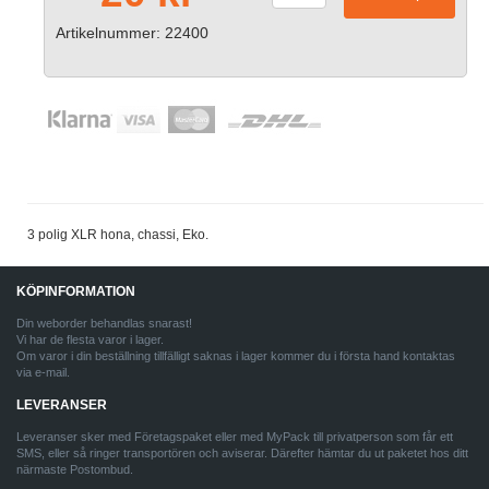
Artikelnummer: 22400
3 polig XLR hona, chassi, Eko.
KÖPINFORMATION
Din weborder behandlas snarast!
Vi har de flesta varor i lager.
Om varor i din beställning tillfälligt saknas i lager kommer du i första hand kontaktas
via e-mail.
LEVERANSER
Leveranser sker med Företagspaket eller med MyPack till privatperson som får ett
SMS, eller så ringer transportören och aviserar. Därefter hämtar du ut paketet hos ditt
närmaste Postombud.