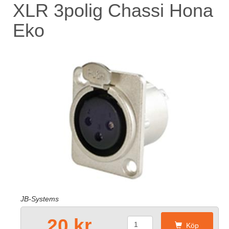
XLR 3polig Chassi Hona
Eko
JB-Systems
20 kr
Köp