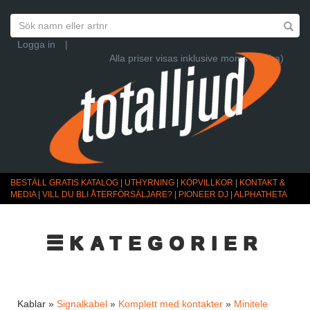
Logga in
|
Alla priser visas inklusive moms (Ändra)
BESTÄLL GRATIS KATALOG
|
UTHYRNING
|
KÖPVILLKOR
|
KONTAKT &
MEDIA
|
VILL DU BLI ÅTERFÖRSÄLJARE?
|
PIONEER DJ | ALPHATHETA
☰KATEGORIER
Kablar »
Signalkabel
»
Komplett med kontakter
»
Minitele