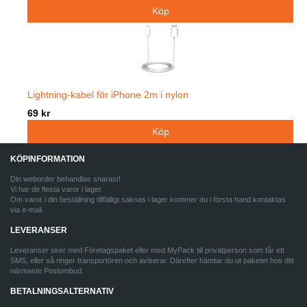
Lightning-kabel för iPhone 2m i nylon
69 kr
KÖPINFORMATION
Din weborder behandlas snarast!
Vi har de flesta varor i lager.
Om varor i din beställning tillfälligt saknas i lager kommer du i första hand kontaktas
via e-mail.
LEVERANSER
Leveranser sker med Företagspaket eller med MyPack till privatperson som får ett
SMS, eller så ringer transportören och aviserar. Därefter hämtar du ut paketet hos ditt
närmaste Postombud.
BETALNINGSALTERNATIV