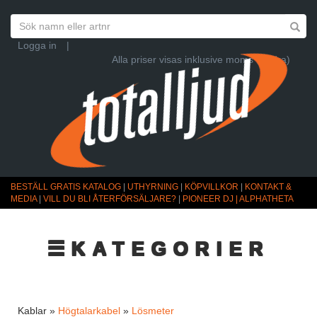
Logga in
|
Alla priser visas inklusive moms (Ändra)
BESTÄLL GRATIS KATALOG
|
UTHYRNING
|
KÖPVILLKOR
|
KONTAKT &
MEDIA
|
VILL DU BLI ÅTERFÖRSÄLJARE?
|
PIONEER DJ | ALPHATHETA
☰KATEGORIER
Kablar »
Högtalarkabel
»
Lösmeter