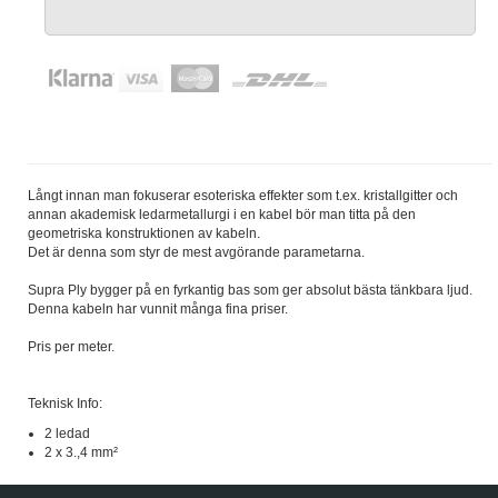
Långt innan man fokuserar esoteriska effekter som t.ex. kristallgitter och
annan akademisk ledarmetallurgi i en kabel bör man titta på den
geometriska konstruktionen av kabeln.
Det är denna som styr de mest avgörande parametarna.
Supra Ply bygger på en fyrkantig bas som ger absolut bästa tänkbara ljud.
Denna kabeln har vunnit många fina priser.
Pris per meter.
Teknisk Info:
2 ledad
2 x 3.,4 mm²