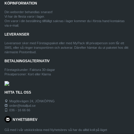
KÖPINFORMATION
Din weborder behandlas snarast!
Vi har de flesta varor i lager.
Om varor i din beställning tillfälligt saknas i lager kommer du i första hand kontaktas
via e-mail.
LEVERANSER
Leveranser sker med Företagspaket eller med MyPack till privatperson som får ett
SMS, eller så ringer transportören och aviserar. Därefter hämtar du ut paketet hos ditt
närmaste Postombud.
BETALNINGSALTERNATIV
Företagskunder: Faktura 30-dagar
Privatpersoner: Kort eller Klarna
HITTA TILL OSS
Mogölsvägen 24, JÖNKÖPING
order@totalljud.se
036 - 16 66 66
NYHETSBREV
Gå med i vår utskickslista med Nyhetsbrev så har du alltid koll på läget