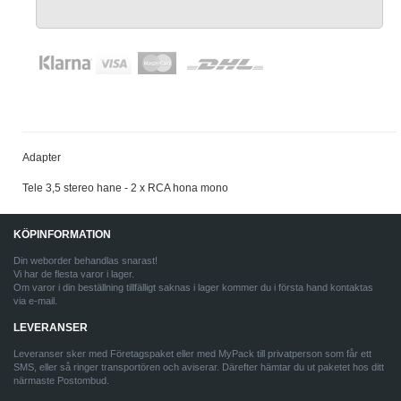
Adapter
Tele 3,5 stereo hane - 2 x RCA hona mono
KÖPINFORMATION
Din weborder behandlas snarast!
Vi har de flesta varor i lager.
Om varor i din beställning tillfälligt saknas i lager kommer du i första hand kontaktas
via e-mail.
LEVERANSER
Leveranser sker med Företagspaket eller med MyPack till privatperson som får ett
SMS, eller så ringer transportören och aviserar. Därefter hämtar du ut paketet hos ditt
närmaste Postombud.