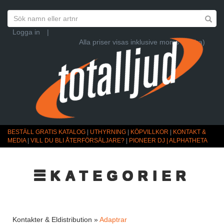
Logga in
|
Alla priser visas inklusive moms (Ändra)
BESTÄLL GRATIS KATALOG
|
UTHYRNING
|
KÖPVILLKOR
|
KONTAKT &
MEDIA
|
VILL DU BLI ÅTERFÖRSÄLJARE?
|
PIONEER DJ | ALPHATHETA
☰KATEGORIER
Kontakter & Eldistribution »
Adaptrar