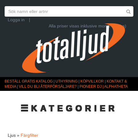
Logga in
|
Alla priser visas inklusive moms (Ändra)
BESTÄLL GRATIS KATALOG
|
UTHYRNING
|
KÖPVILLKOR
|
KONTAKT &
MEDIA
|
VILL DU BLI ÅTERFÖRSÄLJARE?
|
PIONEER DJ | ALPHATHETA
☰KATEGORIER
Ljus »
Färgfilter