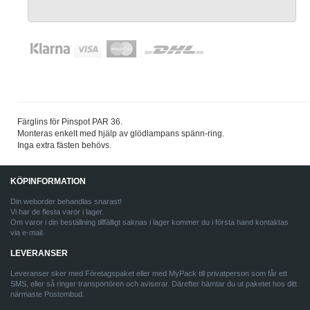
Färglins för Pinspot PAR 36.
Monteras enkelt med hjälp av glödlampans spänn-ring.
Inga extra fästen behövs.
KÖPINFORMATION
Din weborder behandlas snarast!
Vi har de flesta varor i lager.
Om varor i din beställning tillfälligt saknas i lager kommer du i första hand kontaktas
via e-mail.
LEVERANSER
Leveranser sker med Företagspaket eller med MyPack till privatperson som får ett
SMS, eller så ringer transportören och aviserar. Därefter hämtar du ut paketet hos ditt
närmaste Postombud.