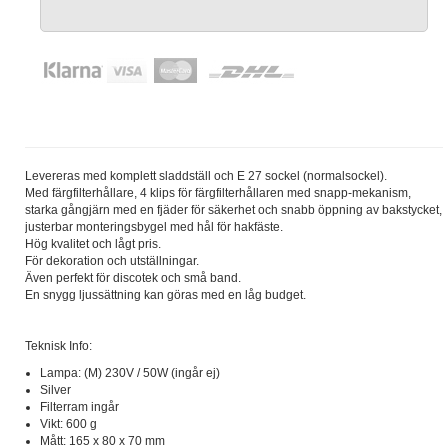
Levereras med komplett sladdställ och E 27 sockel (normalsockel).
Med färgfilterhållare, 4 klips för färgfilterhållaren med snapp-mekanism,
starka gångjärn med en fjäder för säkerhet och snabb öppning av bakstycket,
justerbar monteringsbygel med hål för hakfäste.
Hög kvalitet och lågt pris.
För dekoration och utställningar.
Även perfekt för discotek och små band.
En snygg ljussättning kan göras med en låg budget.
Teknisk Info:
Lampa: (M) 230V / 50W (ingår ej)
Silver
Filterram ingår
Vikt: 600 g
Mått: 165 x 80 x 70 mm