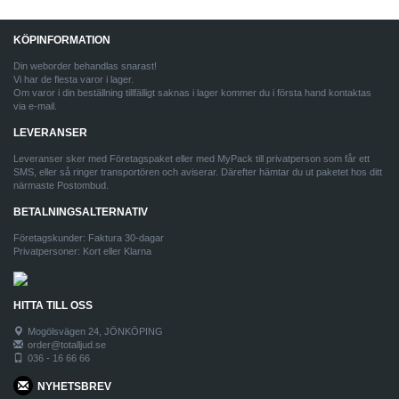
KÖPINFORMATION
Din weborder behandlas snarast!
Vi har de flesta varor i lager.
Om varor i din beställning tillfälligt saknas i lager kommer du i första hand kontaktas
via e-mail.
LEVERANSER
Leveranser sker med Företagspaket eller med MyPack till privatperson som får ett
SMS, eller så ringer transportören och aviserar. Därefter hämtar du ut paketet hos ditt
närmaste Postombud.
BETALNINGSALTERNATIV
Företagskunder: Faktura 30-dagar
Privatpersoner: Kort eller Klarna
HITTA TILL OSS
Mogölsvägen 24, JÖNKÖPING
order@totalljud.se
036 - 16 66 66
NYHETSBREV