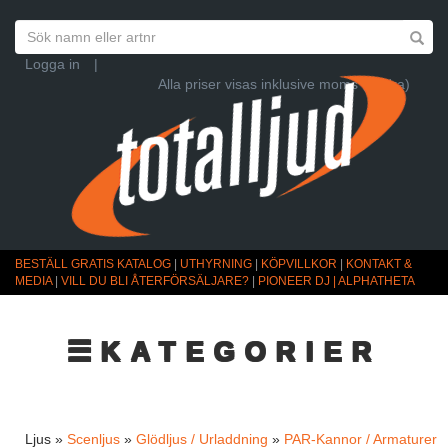
Logga in
|
Alla priser visas inklusive moms (Ändra)
BESTÄLL GRATIS KATALOG
|
UTHYRNING
|
KÖPVILLKOR
|
KONTAKT &
MEDIA
|
VILL DU BLI ÅTERFÖRSÄLJARE?
|
PIONEER DJ | ALPHATHETA
☰KATEGORIER
Ljus »
Scenljus
»
Glödljus / Urladdning
»
PAR-Kannor / Armaturer