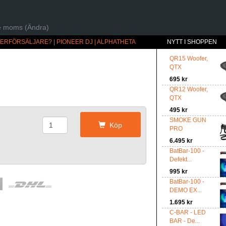
ive moms (Ändra)
ÅTERFÖRSÄLJARE?
|
PIONEER DJ | ALPHATHETA
NYTT I SHOPPEN
QR15 Woofer,
QTX
695 kr
QR12 Woofer,
QTX
495 kr
r
SMOKE GUN
Köp
PRO
6.495 kr
BatBar-100 -
Defekt...
995 kr
BatBar-100 -
DEMO EX...
1.695 kr
C-BAR - LED
BAR - De...