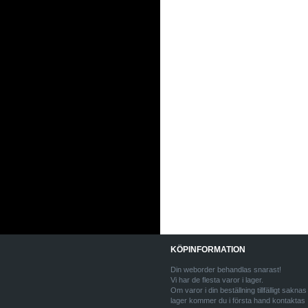
KÖPINFORMATION
Din weborder behandlas snarast!
Vi har de flesta varor i lager.
Om varor i din beställning tillfälligt saknas 
lager kommer du i första hand kontaktas