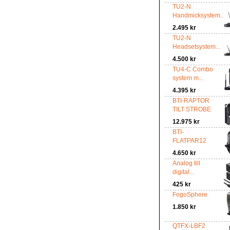
TU2-N
Handmicksystem...
2.495 kr
TU2-N
Headsetsystem...
4.500 kr
TU4-C Combo
system m...
4.395 kr
BTI-RAPTOR
TILT STROBE
12.975 kr
BTI-
FLATPAR12
4.650 kr
Analog till
digital...
425 kr
FogoSphere
1.850 kr
QTFX-LBF2