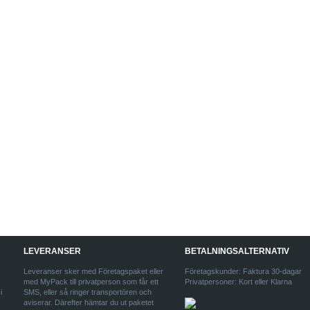
LEVERANSER
BETALNINGSALTERNATIV
Leveranser sker med Företagspaket eller
Företagskunder: Faktura 30-dagar
med MyPack till privatperson som får ett
Privatpersoner: Kort eller Klarna
i
SMS, eller så ringer transportören och
aviserar. Därefter hämtar du ut paketet