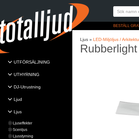
BESTÄLL GRA
Ljus »
LED-Miljöljus / Arkitektu
Rubberlight
UTFÖRSÄLJNING
UTHYRNING
DJ-Utrustning
Ljud
Ljus
Ljuseffekter
Scenljus
Ljusstyrning