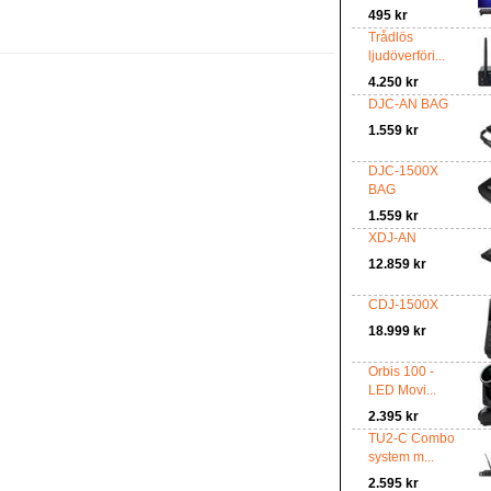
495 kr
Trådlös
ljudöverföri...
4.250 kr
DJC-AN BAG
1.559 kr
DJC-1500X
BAG
1.559 kr
XDJ-AN
12.859 kr
CDJ-1500X
18.999 kr
Orbis 100 -
LED Movi...
2.395 kr
TU2-C Combo
system m...
2.595 kr