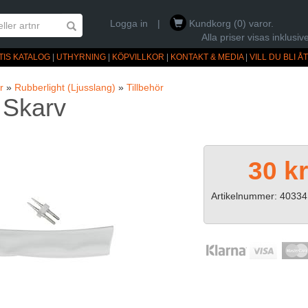
Logga in
|
Kundkorg (0) varor.
Alla priser visas inklus
TIS KATALOG
|
UTHYRNING
|
KÖPVILLKOR
|
KONTAKT & MEDIA
|
VILL DU BLI 
r
»
Rubberlight (Ljusslang)
»
Tillbehör
 Skarv
30 k
Artikelnummer: 40334