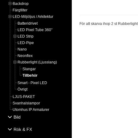
Backdrop
Färgfilter
LED-Miljöljus / Arkitektur
Batteridrivet
För att skarva ihop 2 st Rubberlight
LED Pixel Tube 360°
LED Strip
LED-Pipe
Nano
Neonflex
Rubberlight (Ljusslang)
Slangar
Tillbehör
Smart - Pixel LED
Övrigt
LJUS-PAKET
Svanhalslampor
Utomhus IP Armaturer
Bild
Rök & FX