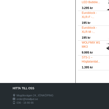
LED Bubble...
3.295 kr
Euroblock -
XLR-F -...
195 kr
Euroblock -
XLR-M -...
195 kr
WOLFMIX W1
MK3
9.995 kr
STS-1 –
Högtalarstat...
1.395 kr
HITTA TILL OSS
Mogölsvägen 24, JÖNKÖPING
order@totalljud.se
036 - 16 66 66