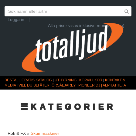
Logga in
|
Alla priser visas inklusive moms (Ändra)
BESTÄLL GRATIS KATALOG
|
UTHYRNING
|
KÖPVILLKOR
|
KONTAKT &
MEDIA
|
VILL DU BLI ÅTERFÖRSÄLJARE?
|
PIONEER DJ | ALPHATHETA
☰KATEGORIER
Rök & FX »
Skummaskiner