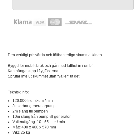
Den verkligt prisvärda och lätthanterliga skummaskinen.
Byggd för mobilt bruk och går med lätthet in i en bil.
Kan hängas upp i flygfästerna.
Sprutar inte ut skummet utan "väller" ut det.
Teknisk Info:
120.000 liter skum / min
Justerbar generatorpump
2m slang till pumpen
10m slang från pump till generator
Vattenåtgång: 10 - 55 liter / min
Mått: 400 x 400 x 570 mm
Vikt: 25 kg