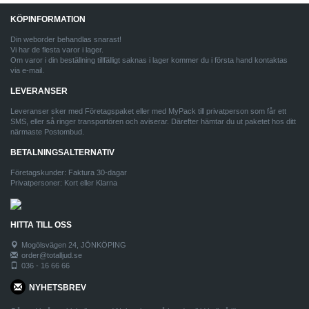
KÖPINFORMATION
Din weborder behandlas snarast!
Vi har de flesta varor i lager.
Om varor i din beställning tillfälligt saknas i lager kommer du i första hand kontaktas
via e-mail.
LEVERANSER
Leveranser sker med Företagspaket eller med MyPack till privatperson som får ett
SMS, eller så ringer transportören och aviserar. Därefter hämtar du ut paketet hos ditt
närmaste Postombud.
BETALNINGSALTERNATIV
Företagskunder: Faktura 30-dagar
Privatpersoner: Kort eller Klarna
HITTA TILL OSS
Mogölsvägen 24, JÖNKÖPING
order@totalljud.se
036 - 16 66 66
NYHETSBREV