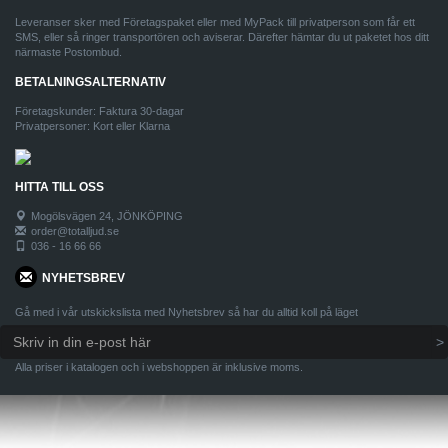
Leveranser sker med Företagspaket eller med MyPack till privatperson som får ett
SMS, eller så ringer transportören och aviserar. Därefter hämtar du ut paketet hos ditt
närmaste Postombud.
BETALNINGSALTERNATIV
Företagskunder: Faktura 30-dagar
Privatpersoner: Kort eller Klarna
HITTA TILL OSS
Mogölsvägen 24, JÖNKÖPING
order@totalljud.se
036 - 16 66 66
NYHETSBREV
Gå med i vår utskickslista med Nyhetsbrev så har du alltid koll på läget
Alla priser i katalogen och i webshoppen är inklusive moms.