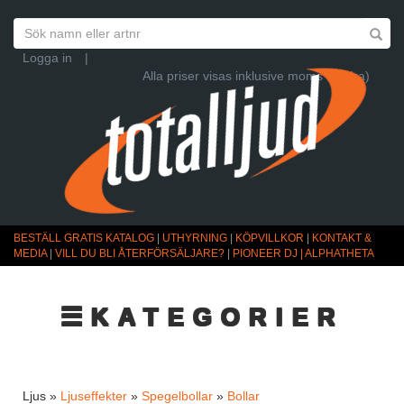
Logga in
|
Alla priser visas inklusive moms (Ändra)
BESTÄLL GRATIS KATALOG
|
UTHYRNING
|
KÖPVILLKOR
|
KONTAKT &
MEDIA
|
VILL DU BLI ÅTERFÖRSÄLJARE?
|
PIONEER DJ | ALPHATHETA
☰KATEGORIER
Ljus »
Ljuseffekter
»
Spegelbollar
»
Bollar