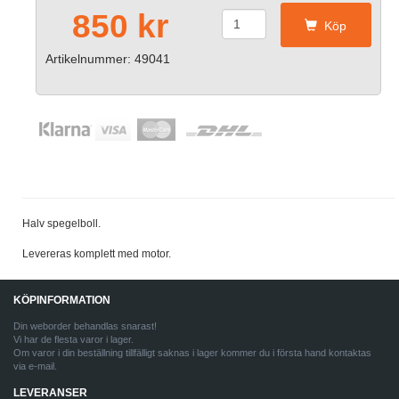
850 kr
Köp
Artikelnummer: 49041
Halv spegelboll.
Levereras komplett med motor.
KÖPINFORMATION
Din weborder behandlas snarast!
Vi har de flesta varor i lager.
Om varor i din beställning tillfälligt saknas i lager kommer du i första hand kontaktas
via e-mail.
LEVERANSER