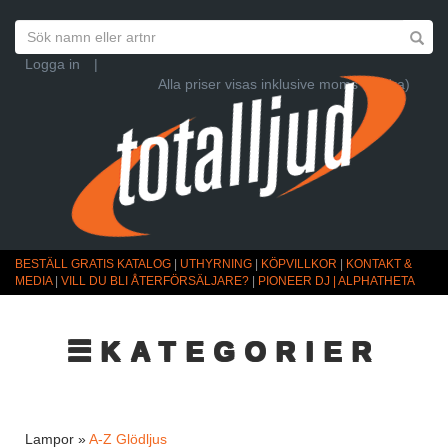
Logga in
|
Alla priser visas inklusive moms (Ändra)
BESTÄLL GRATIS KATALOG
|
UTHYRNING
|
KÖPVILLKOR
|
KONTAKT &
MEDIA
|
VILL DU BLI ÅTERFÖRSÄLJARE?
|
PIONEER DJ | ALPHATHETA
☰KATEGORIER
Lampor »
A-Z Glödljus