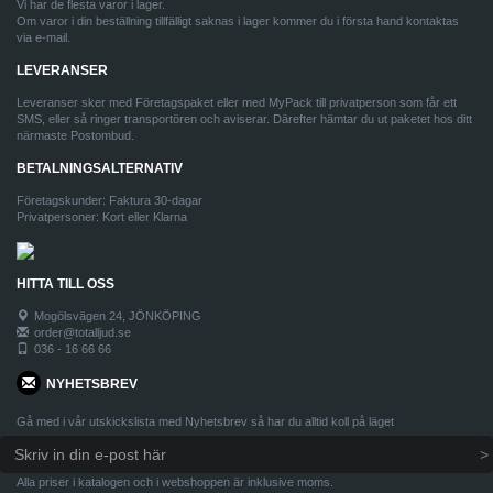
Vi har de flesta varor i lager.
Om varor i din beställning tillfälligt saknas i lager kommer du i första hand kontaktas
via e-mail.
LEVERANSER
Leveranser sker med Företagspaket eller med MyPack till privatperson som får ett
SMS, eller så ringer transportören och aviserar. Därefter hämtar du ut paketet hos ditt
närmaste Postombud.
BETALNINGSALTERNATIV
Företagskunder: Faktura 30-dagar
Privatpersoner: Kort eller Klarna
HITTA TILL OSS
Mogölsvägen 24, JÖNKÖPING
order@totalljud.se
036 - 16 66 66
NYHETSBREV
Gå med i vår utskickslista med Nyhetsbrev så har du alltid koll på läget
Alla priser i katalogen och i webshoppen är inklusive moms.