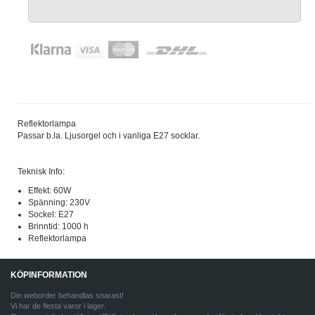
Reflektorlampa
Passar b.la. Ljusorgel och i vanliga E27 socklar.
Teknisk Info:
Effekt: 60W
Spänning: 230V
Sockel: E27
Brinntid: 1000 h
Reflektorlampa
KÖPINFORMATION
Din weborder behandlas snarast!
Vi har de flesta varor i lager.