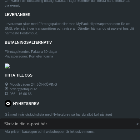
Om varor i din beställning tillfälligt saknas i lager kommer du i första hand kontaktas
via e-mail.
LEVERANSER
Leveranser sker med Företagspaket eller med MyPack till privatperson som får ett
SMS, eller så ringer transportören och aviserar. Därefter hämtar du ut paketet hos ditt
närmaste Postombud.
BETALNINGSALTERNATIV
Företagskunder: Faktura 30-dagar
Privatpersoner: Kort eller Klarna
HITTA TILL OSS
Mogölsvägen 24, JÖNKÖPING
order@totalljud.se
036 - 16 66 66
NYHETSBREV
Gå med i vår utskickslista med Nyhetsbrev så har du alltid koll på läget
Alla priser i katalogen och i webshoppen är inklusive moms.