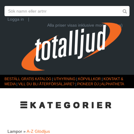
Logga in
|
Alla priser visas inklusive moms (Ändra)
BESTÄLL GRATIS KATALOG
|
UTHYRNING
|
KÖPVILLKOR
|
KONTAKT &
MEDIA
|
VILL DU BLI ÅTERFÖRSÄLJARE?
|
PIONEER DJ | ALPHATHETA
☰KATEGORIER
Lampor »
A-Z Glödljus