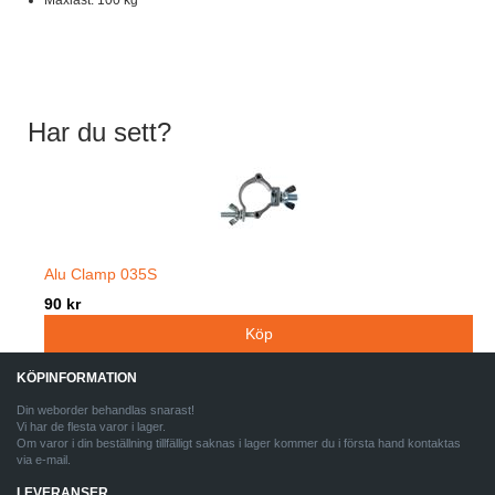
Maxlast: 100 kg
Har du sett?
Alu Clamp 035S
90 kr
KÖPINFORMATION
Din weborder behandlas snarast!
Vi har de flesta varor i lager.
Om varor i din beställning tillfälligt saknas i lager kommer du i första hand kontaktas
via e-mail.
LEVERANSER