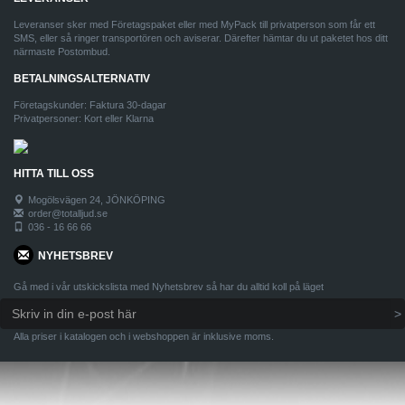
Leveranser sker med Företagspaket eller med MyPack till privatperson som får ett
SMS, eller så ringer transportören och aviserar. Därefter hämtar du ut paketet hos ditt
närmaste Postombud.
BETALNINGSALTERNATIV
Företagskunder: Faktura 30-dagar
Privatpersoner: Kort eller Klarna
HITTA TILL OSS
Mogölsvägen 24, JÖNKÖPING
order@totalljud.se
036 - 16 66 66
NYHETSBREV
Gå med i vår utskickslista med Nyhetsbrev så har du alltid koll på läget
Alla priser i katalogen och i webshoppen är inklusive moms.