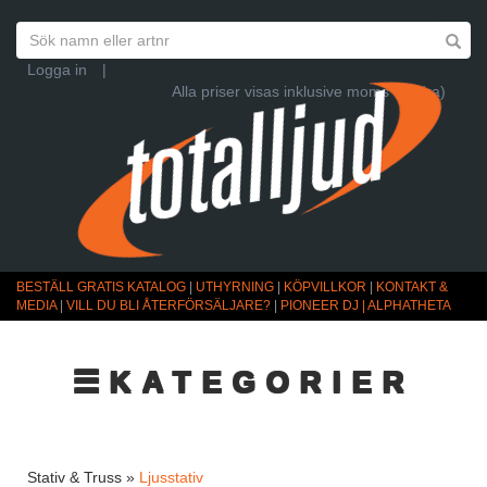
Logga in
|
Alla priser visas inklusive moms (Ändra)
BESTÄLL GRATIS KATALOG
|
UTHYRNING
|
KÖPVILLKOR
|
KONTAKT &
MEDIA
|
VILL DU BLI ÅTERFÖRSÄLJARE?
|
PIONEER DJ | ALPHATHETA
☰KATEGORIER
Stativ & Truss »
Ljusstativ