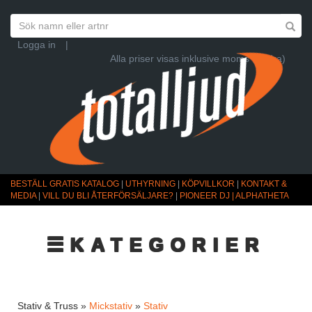
Logga in
|
Alla priser visas inklusive moms (Ändra)
BESTÄLL GRATIS KATALOG
|
UTHYRNING
|
KÖPVILLKOR
|
KONTAKT &
MEDIA
|
VILL DU BLI ÅTERFÖRSÄLJARE?
|
PIONEER DJ | ALPHATHETA
☰KATEGORIER
Stativ & Truss »
Mickstativ
»
Stativ