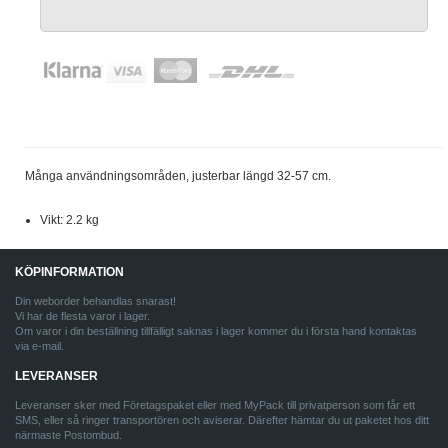
Många användningsområden, justerbar längd 32-57 cm.
Vikt: 2.2 kg
KÖPINFORMATION
Din weborder behandlas snarast!
Vi har de flesta varor i lager.
Om varor i din beställning tillfälligt saknas i lager kommer du i första hand kontaktas
via e-mail.
LEVERANSER
Leveranser sker med Företagspaket eller med MyPack till privatperson som får ett
SMS, eller så ringer transportören och aviserar. Därefter hämtar du ut paketet hos ditt
närmaste Postombud.