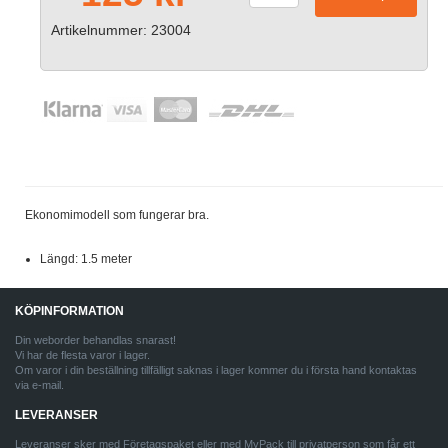
Artikelnummer: 23004
Ekonomimodell som fungerar bra.
Längd: 1.5 meter
KÖPINFORMATION
Din weborder behandlas snarast!
Vi har de flesta varor i lager.
Om varor i din beställning tillfälligt saknas i lager kommer du i första hand kontaktas
via e-mail.
LEVERANSER
Leveranser sker med Företagspaket eller med MyPack till privatperson som får ett