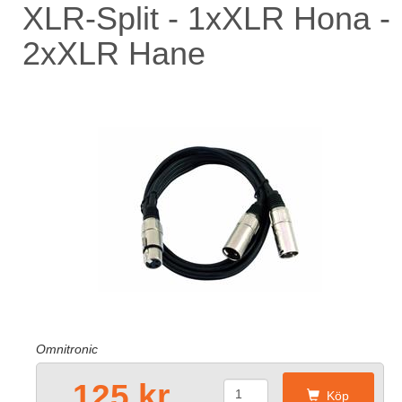
XLR-Split - 1xXLR Hona -
2xXLR Hane
Omnitronic
125 kr
Köp