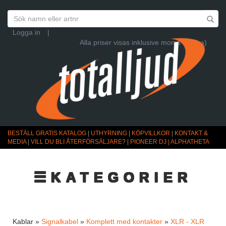
Logga in
|
Alla priser visas inklusive moms (Ändra)
BESTÄLL GRATIS KATALOG
|
UTHYRNING
|
KÖPVILLKOR
|
KONTAKT &
MEDIA
|
VILL DU BLI ÅTERFÖRSÄLJARE?
|
PIONEER DJ | ALPHATHETA
☰KATEGORIER
Kablar »
Signalkabel
»
Komplett med kontakter
»
XLR - XLR