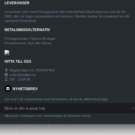
LEVERANSER
Leveranser sker med Företagspaket eller med MyPack till privatperson som får ett
SMS, eller så ringer transportören och aviserar. Därefter hämtar du ut paketet hos ditt
närmaste Postombud.
BETALNINGSALTERNATIV
Företagskunder: Faktura 30-dagar
Privatpersoner: Kort eller Klarna
HITTA TILL OSS
Mogölsvägen 24, JÖNKÖPING
order@totalljud.se
036 - 16 66 66
NYHETSBREV
Gå med i vår utskickslista med Nyhetsbrev så har du alltid koll på läget
Alla priser i katalogen och i webshoppen är inklusive moms.