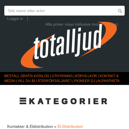
Logga in
|
Alla priser visas inklusive moms (Ändra)
BESTÄLL GRATIS KATALOG
|
UTHYRNING
|
KÖPVILLKOR
|
KONTAKT &
MEDIA
|
VILL DU BLI ÅTERFÖRSÄLJARE?
|
PIONEER DJ | ALPHATHETA
☰KATEGORIER
Kontakter & Eldistribution »
El-Distribution