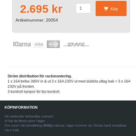
2.695 kr
Köp
Artikelnummer: 20054
Ström distribution för rackmontering.
1 x 16A trefas 380V in & ut 3 x 16A 230V ut med dubbla uttag bak + 3 x 16A
230V på fronten.
3 kontroll-lampor för fas kontroll.
KÖPINFORMATION
Din weborder behandlas snarast!
Vi har de flesta varor i lager.
Om varor i din beställning tillfälligt saknas i lager kommer du i första hand kontaktas
via e-mail.