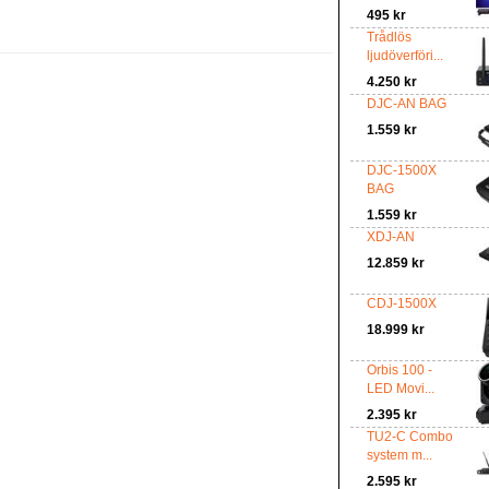
495 kr
Trådlös
ljudöverföri...
4.250 kr
DJC-AN BAG
1.559 kr
DJC-1500X
BAG
1.559 kr
XDJ-AN
12.859 kr
CDJ-1500X
18.999 kr
Orbis 100 -
LED Movi...
2.395 kr
TU2-C Combo
system m...
2.595 kr