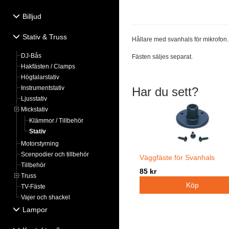
Billjud
Stativ & Truss
Hållare med svanhals för mikrofon
DJ-Bås
Fästen säljes separat.
Hakfästen / Clamps
Högtalarstativ
Instrumentstativ
Har du sett?
Ljusstativ
Mickstativ
Klämmor / Tillbehör
Stativ
Motorstyrning
Scenpodier och tillbehör
Väggfäste för Svanhals
Tillbehör
85 kr
Truss
TV-Fäste
Vajer och shackel
Lampor