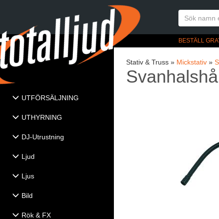
BESTÄLL GRA
Stativ & Truss »
Mickstativ
»
S
Svanhalshå
UTFÖRSÄLJNING
UTHYRNING
DJ-Utrustning
Ljud
Ljus
Bild
Rök & FX