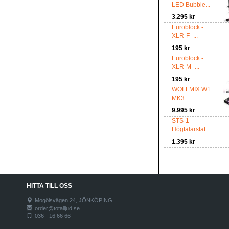
LED Bubble...
3.295 kr
Euroblock -
XLR-F -...
195 kr
Euroblock -
XLR-M -...
195 kr
WOLFMIX W1
MK3
9.995 kr
STS-1 –
Högtalarstat...
1.395 kr
HITTA TILL OSS
Mogölsvägen 24, JÖNKÖPING
order@totalljud.se
036 - 16 66 66