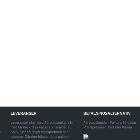
LEVERANSER
BETALNINGSALTERNATIV
Leveranser sker med Företagspaket eller
Företagskunder: Faktura 30-dagar
med MyPack till privatperson som får ett
Privatpersoner: Kort eller Klarna
i
SMS, eller så ringer transportören och
aviserar. Därefter hämtar du ut paketet