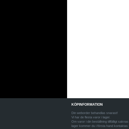
KÖPINFORMATION
Din weborder behandlas snarast!
Vi har de flesta varor i lager.
Om varor i din beställning tillfälligt saknas 
lager kommer du i första hand kontaktas