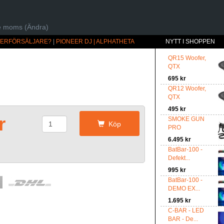
ive moms (Ändra)
ÅTERFÖRSÄLJARE?
|
PIONEER DJ | ALPHATHETA
NYTT I SHOPPEN
QR15 Woofer,
QTX
695 kr
QR12 Woofer,
QTX
495 kr
r
SMOKE GUN
Köp
PRO
6.495 kr
BatBar-100 -
Defekt...
995 kr
BatBar-100 -
DEMO EX...
1.695 kr
C-BAR - LED
BAR - De...