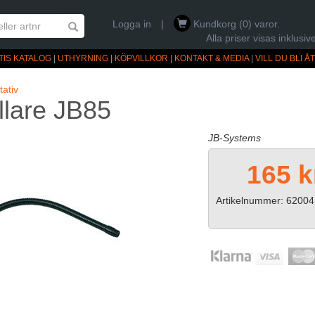
Logga in
|
Kundkorg (0) varor.
Alla priser visas inklus
TIS KATALOG
|
UTHYRNING
|
KÖPVILLKOR
|
KONTAKT & MEDIA
|
VILL DU BLI 
tativ
llare JB85
JB-Systems
165 k
Artikelnummer: 62004