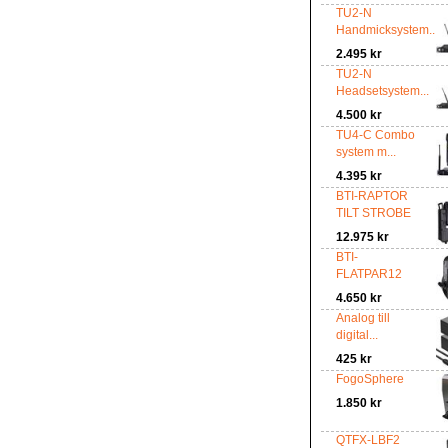
TU2-N
Handmicksystem...
2.495 kr
TU2-N
Headsetsystem...
4.500 kr
TU4-C Combo
system m...
4.395 kr
BTI-RAPTOR
TILT STROBE
12.975 kr
BTI-
FLATPAR12
4.650 kr
Analog till
digital...
425 kr
FogoSphere
1.850 kr
QTFX-LBF2