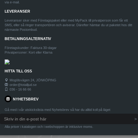
via e-mail.
LEVERANSER
Leveranser sker med Företagspaket eller med MyPack till privatperson som får ett
SMS, eller så ringer transportören och aviserar. Därefter hämtar du ut paketet hos ditt
närmaste Postombud.
BETALNINGSALTERNATIV
Företagskunder: Faktura 30-dagar
Privatpersoner: Kort eller Klarna
HITTA TILL OSS
Mogölsvägen 24, JÖNKÖPING
order@totalljud.se
036 - 16 66 66
NYHETSBREV
Gå med i vår utskickslista med Nyhetsbrev så har du alltid koll på läget
Alla priser i katalogen och i webshoppen är inklusive moms.