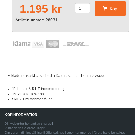
1.195 kr
Köp
Artikelnummer: 28031
Filklädd praktiskt case för din DJ-utrustning i 12mm plywood.
11 He top & 5 HE frontmontering
19” ALU rack skena
Skruv + mutter medföljer.
KÖPINFORMATION
Din weborder behandlas snarast!
Vi har de flesta varor i lager.
Om varor i din beställning tillfälligt saknas i lager kommer du i första hand kontaktas