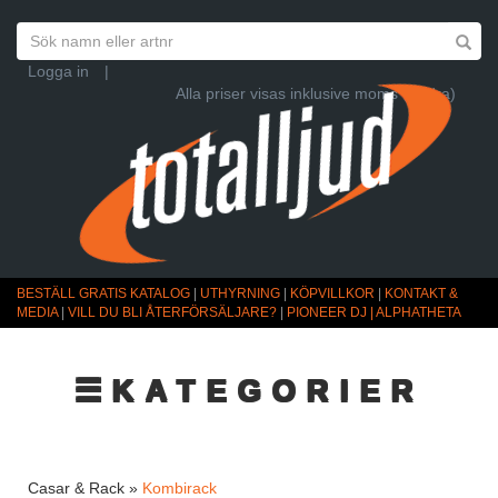
Logga in
|
Alla priser visas inklusive moms (Ändra)
BESTÄLL GRATIS KATALOG
|
UTHYRNING
|
KÖPVILLKOR
|
KONTAKT &
MEDIA
|
VILL DU BLI ÅTERFÖRSÄLJARE?
|
PIONEER DJ | ALPHATHETA
☰KATEGORIER
Casar & Rack »
Kombirack