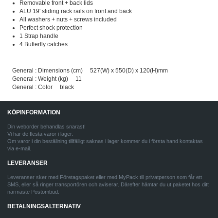
Removable front + back lids
ALU 19' sliding rack rails on front and back
All washers + nuts + screws included
Perfect shock protection
1 Strap handle
4 Butterfly catches
General : Dimensions (cm) 527(W) x 550(D) x 120(H)mm
General : Weight (kg) 11
General : Color black
KÖPINFORMATION
Din weborder behandlas snarast!
Vi har de flesta varor i lager.
Om varor i din beställning tillfälligt saknas i lager kommer du i första hand kontaktas
via e-mail.
LEVERANSER
Leveranser sker med Företagspaket eller med MyPack till privatperson som får ett
SMS, eller så ringer transportören och aviserar. Därefter hämtar du ut paketet hos ditt
närmaste Postombud.
BETALNINGSALTERNATIV