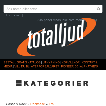
Logga in
|
Alla priser visas inklusive moms (Ändra)
BESTÄLL GRATIS KATALOG
|
UTHYRNING
|
KÖPVILLKOR
|
KONTAKT &
MEDIA
|
VILL DU BLI ÅTERFÖRSÄLJARE?
|
PIONEER DJ | ALPHATHETA
☰KATEGORIER
Casar & Rack »
Rackcase
»
Trä