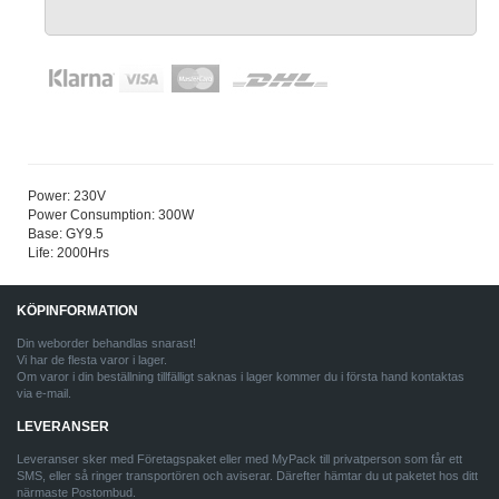
Power: 230V
Power Consumption: 300W
Base: GY9.5
Life: 2000Hrs
KÖPINFORMATION
Din weborder behandlas snarast!
Vi har de flesta varor i lager.
Om varor i din beställning tillfälligt saknas i lager kommer du i första hand kontaktas
via e-mail.
LEVERANSER
Leveranser sker med Företagspaket eller med MyPack till privatperson som får ett
SMS, eller så ringer transportören och aviserar. Därefter hämtar du ut paketet hos ditt
närmaste Postombud.