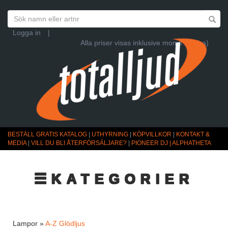
Logga in
|
Alla priser visas inklusive moms (Ändra)
BESTÄLL GRATIS KATALOG
|
UTHYRNING
|
KÖPVILLKOR
|
KONTAKT &
MEDIA
|
VILL DU BLI ÅTERFÖRSÄLJARE?
|
PIONEER DJ | ALPHATHETA
☰KATEGORIER
Lampor »
A-Z Glödljus