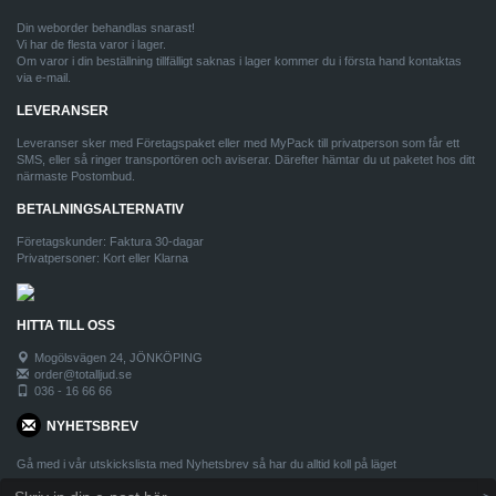
Din weborder behandlas snarast!
Vi har de flesta varor i lager.
Om varor i din beställning tillfälligt saknas i lager kommer du i första hand kontaktas
via e-mail.
LEVERANSER
Leveranser sker med Företagspaket eller med MyPack till privatperson som får ett
SMS, eller så ringer transportören och aviserar. Därefter hämtar du ut paketet hos ditt
närmaste Postombud.
BETALNINGSALTERNATIV
Företagskunder: Faktura 30-dagar
Privatpersoner: Kort eller Klarna
HITTA TILL OSS
Mogölsvägen 24, JÖNKÖPING
order@totalljud.se
036 - 16 66 66
NYHETSBREV
Gå med i vår utskickslista med Nyhetsbrev så har du alltid koll på läget