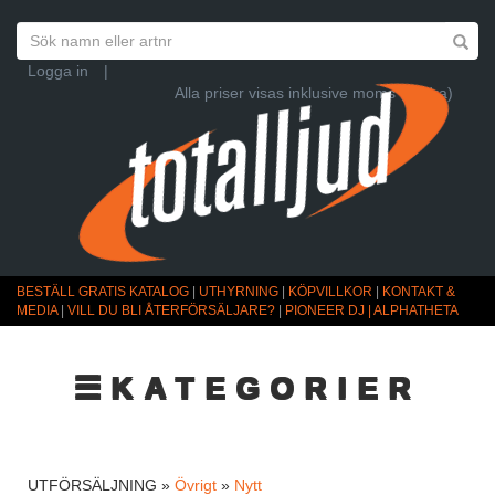
Logga in
|
Alla priser visas inklusive moms (Ändra)
BESTÄLL GRATIS KATALOG
|
UTHYRNING
|
KÖPVILLKOR
|
KONTAKT &
MEDIA
|
VILL DU BLI ÅTERFÖRSÄLJARE?
|
PIONEER DJ | ALPHATHETA
☰KATEGORIER
UTFÖRSÄLJNING »
Övrigt
»
Nytt