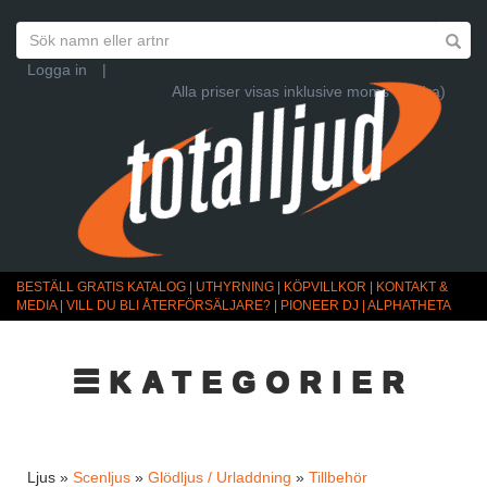
Logga in
|
Alla priser visas inklusive moms (Ändra)
BESTÄLL GRATIS KATALOG
|
UTHYRNING
|
KÖPVILLKOR
|
KONTAKT &
MEDIA
|
VILL DU BLI ÅTERFÖRSÄLJARE?
|
PIONEER DJ | ALPHATHETA
☰KATEGORIER
Ljus »
Scenljus
»
Glödljus / Urladdning
»
Tillbehör