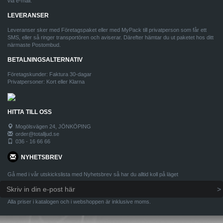
via e-mail.
LEVERANSER
Leveranser sker med Företagspaket eller med MyPack till privatperson som får ett
SMS, eller så ringer transportören och aviserar. Därefter hämtar du ut paketet hos ditt
närmaste Postombud.
BETALNINGSALTERNATIV
Företagskunder: Faktura 30-dagar
Privatpersoner: Kort eller Klarna
HITTA TILL OSS
Mogölsvägen 24, JÖNKÖPING
order@totalljud.se
036 - 16 66 66
NYHETSBREV
Gå med i vår utskickslista med Nyhetsbrev så har du alltid koll på läget
Alla priser i katalogen och i webshoppen är inklusive moms.