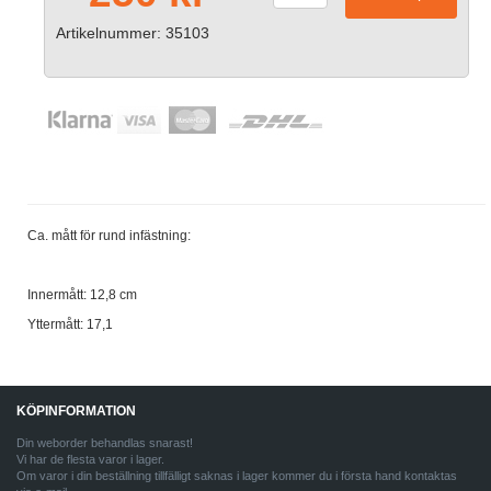
Artikelnummer: 35103
Ca. mått för rund infästning:
Innermått: 12,8 cm
Yttermått: 17,1
KÖPINFORMATION
Din weborder behandlas snarast!
Vi har de flesta varor i lager.
Om varor i din beställning tillfälligt saknas i lager kommer du i första hand kontaktas