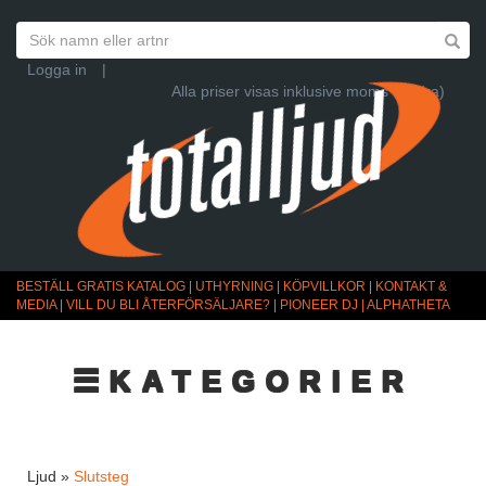
Logga in
|
Alla priser visas inklusive moms (Ändra)
BESTÄLL GRATIS KATALOG
|
UTHYRNING
|
KÖPVILLKOR
|
KONTAKT &
MEDIA
|
VILL DU BLI ÅTERFÖRSÄLJARE?
|
PIONEER DJ | ALPHATHETA
☰KATEGORIER
Ljud »
Slutsteg