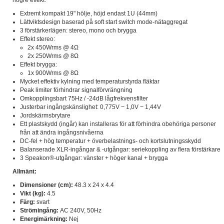
högre effekt.
Extremt kompakt 19" hölje, höjd endast 1U (44mm)
Lättviktsdesign baserad på soft start switch mode-nätaggregat
3 förstärkerlägen: stereo, mono och brygga
Effekt stereo:
2x 450Wrms @ 4Ω
2x 250Wrms @ 8Ω
Effekt brygga:
1x 900Wrms @ 8Ω
Mycket effektiv kylning med temperaturstyrda fläktar
Peak limiter förhindrar signalförvrängning
Omkopplingsbart 75Hz / -24dB lågfrekvensfilter
Justerbar ingångskänslighet: 0,775V ~ 1,0V ~ 1,44V
Jordskärmsbrytare
Ett plastskydd (ingår) kan installeras för att förhindra obehöriga personer
från att ändra ingångsnivåerna
DC-fel + hög temperatur + överbelastnings- och kortslutningsskydd
Balanserade XLR-ingångar & -utgångar: seriekoppling av flera förstärkare
3 Speakon®-utgångar: vänster + höger kanal + brygga
Allmänt:
Dimensioner (cm):
48.3 x 24 x 4.4
Vikt (kg):
4.5
Färg:
svart
Strömingång:
AC 240V, 50Hz
Energimärkning:
Nej