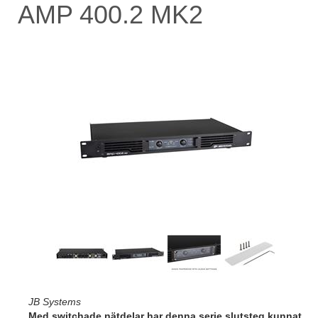
AMP 400.2 MK2
JB Systems
Med switchade nätdelar har denna serie slutsteg kunnat