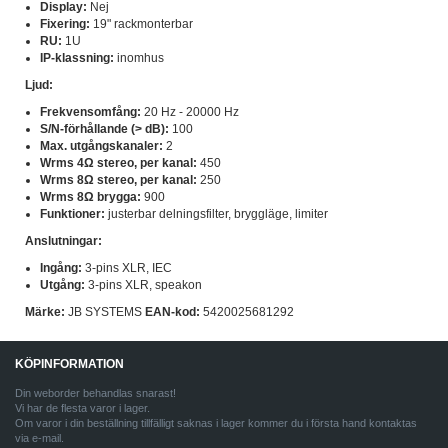
Display:
Nej
Fixering:
19" rackmonterbar
RU:
1U
IP-klassning:
inomhus
Ljud:
Frekvensomfång:
20 Hz - 20000 Hz
S/N-förhållande (> dB):
100
Max. utgångskanaler:
2
Wrms 4Ω stereo, per kanal:
450
Wrms 8Ω stereo, per kanal:
250
Wrms 8Ω brygga:
900
Funktioner:
justerbar delningsfilter, bryggläge, limiter
Anslutningar:
Ingång:
3-pins XLR, IEC
Utgång:
3-pins XLR, speakon
Märke:
JB SYSTEMS
EAN-kod:
5420025681292
KÖPINFORMATION
Din weborder behandlas snarast!
Vi har de flesta varor i lager.
Om varor i din beställning tillfälligt saknas i lager kommer du i första hand kontaktas
via e-mail.