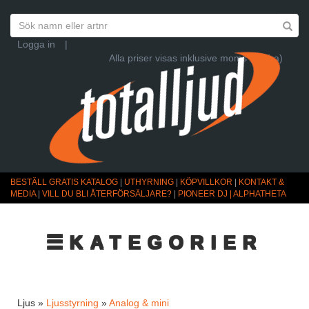
Logga in
|
Alla priser visas inklusive moms (Ändra)
BESTÄLL GRATIS KATALOG
|
UTHYRNING
|
KÖPVILLKOR
|
KONTAKT &
MEDIA
|
VILL DU BLI ÅTERFÖRSÄLJARE?
|
PIONEER DJ | ALPHATHETA
☰KATEGORIER
Ljus »
Ljusstyrning
»
Analog & mini