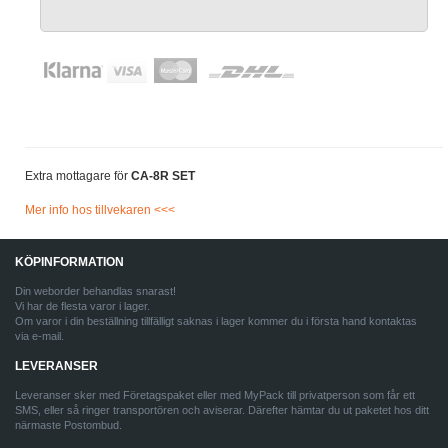
Extra mottagare för
CA-8R SET
Mer info hos tillvekaren <<<
KÖPINFORMATION
Din weborder behandlas snarast!
Vi har de flesta varor i lager.
Om varor i din beställning tillfälligt saknas i lager kommer du i första hand kontaktas
via e-mail.
LEVERANSER
Leveranser sker med Företagspaket eller med MyPack till privatperson som får ett
SMS, eller så ringer transportören och aviserar. Därefter hämtar du ut paketet hos ditt
närmaste Postombud.