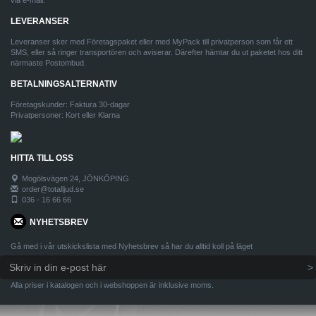
via e-mail.
LEVERANSER
Leveranser sker med Företagspaket eller med MyPack till privatperson som får ett
SMS, eller så ringer transportören och aviserar. Därefter hämtar du ut paketet hos ditt
närmaste Postombud.
BETALNINGSALTERNATIV
Företagskunder: Faktura 30-dagar
Privatpersoner: Kort eller Klarna
HITTA TILL OSS
Mogölsvägen 24, JÖNKÖPING
order@totalljud.se
036 - 16 66 66
NYHETSBREV
Gå med i vår utskickslista med Nyhetsbrev så har du alltid koll på läget
Alla priser i katalogen och i webshoppen är inklusive moms.