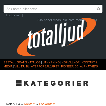
Logga in
|
Alla priser visas inklusive moms (Ändra)
BESTÄLL GRATIS KATALOG
|
UTHYRNING
|
KÖPVILLKOR
|
KONTAKT &
MEDIA
|
VILL DU BLI ÅTERFÖRSÄLJARE?
|
PIONEER DJ | ALPHATHETA
☰KATEGORIER
Rök & FX »
Konfetti
»
Löskonfetti