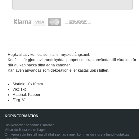
Högkvalitativ konfetti som faller mycket långsamt.
Konfettin är gjord av brandskyddat papper som kan användas till våra tomrör
där du kan packa dina egna kanoner.
Kan även användas som dekoration eller kastas upp i luften.
Storlek: 10x10mm
Vikt: 1kg
Material: Papper
Färg: Vit
KÖPINFORMATION
Din weborder behandlas snarast!
Vi har de flesta varor i lager.
Om varor i din beställning tillfälligt saknas i lager kommer du i första hand kontaktas