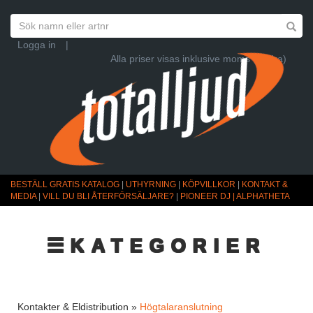
Logga in
|
Alla priser visas inklusive moms (Ändra)
BESTÄLL GRATIS KATALOG
|
UTHYRNING
|
KÖPVILLKOR
|
KONTAKT &
MEDIA
|
VILL DU BLI ÅTERFÖRSÄLJARE?
|
PIONEER DJ | ALPHATHETA
☰KATEGORIER
Kontakter & Eldistribution »
Högtalaranslutning