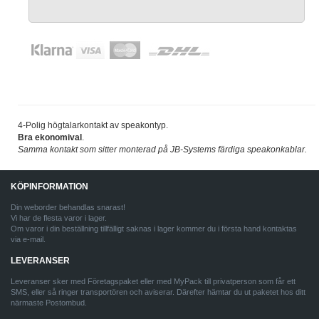
4-Polig högtalarkontakt av speakontyp.
Bra ekonomival
.
Samma kontakt som sitter monterad på JB-Systems färdiga speakonkablar.
KÖPINFORMATION
Din weborder behandlas snarast!
Vi har de flesta varor i lager.
Om varor i din beställning tillfälligt saknas i lager kommer du i första hand kontaktas
via e-mail.
LEVERANSER
Leveranser sker med Företagspaket eller med MyPack till privatperson som får ett
SMS, eller så ringer transportören och aviserar. Därefter hämtar du ut paketet hos ditt
närmaste Postombud.