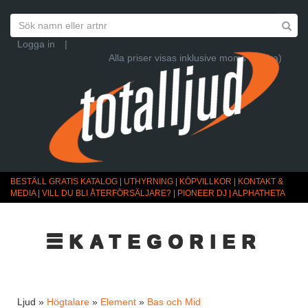
Logga in
|
Alla priser visas inklusive moms (Ändra)
BESTÄLL GRATIS KATALOG
|
UTHYRNING
|
KÖPVILLKOR
|
KONTAKT &
MEDIA
|
VILL DU BLI ÅTERFÖRSÄLJARE?
|
PIONEER DJ | ALPHATHETA
☰KATEGORIER
Ljud »
Högtalare
»
Element
»
Bas och Mid