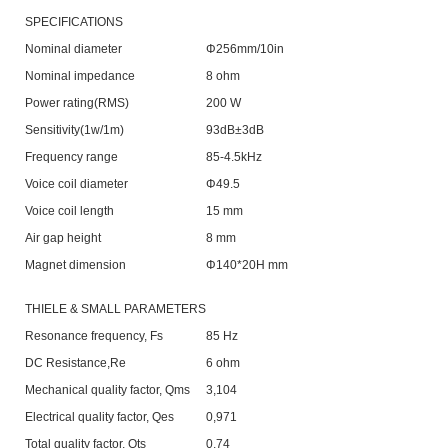
SPECIFICATIONS
Nominal diameter
Φ256mm/10in
Nominal impedance
8 ohm
Power rating(RMS)
200 W
Sensitivity(1w/1m)
93dB±3dB
Frequency range
85-4.5kHz
Voice coil diameter
Φ49.5
Voice coil length
15 mm
Air gap height
8 mm
Magnet dimension
Φ140*20H mm
THIELE & SMALL PARAMETERS
Resonance frequency, Fs
85 Hz
DC Resistance,Re
6 ohm
Mechanical quality factor, Qms
3,104
Electrical quality factor, Qes
0,971
Total quality factor, Qts
0,74