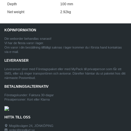
Depth
100 mm
Net weight
2.92kg
KÖPINFORMATION
Din weborder behandlas snarast!
Vi har de flesta varor i lager.
Om varor i din beställning tillfälligt saknas i lager kommer du i första hand kontaktas
via e-mail.
LEVERANSER
Leveranser sker med Företagspaket eller med MyPack till privatperson som får ett
SMS, eller så ringer transportören och aviserar. Därefter hämtar du ut paketet hos ditt
närmaste Postombud.
BETALNINGSALTERNATIV
Företagskunder: Faktura 30-dagar
Privatpersoner: Kort eller Klarna
HITTA TILL OSS
Mogölsvägen 24, JÖNKÖPING
order@totalljud.se