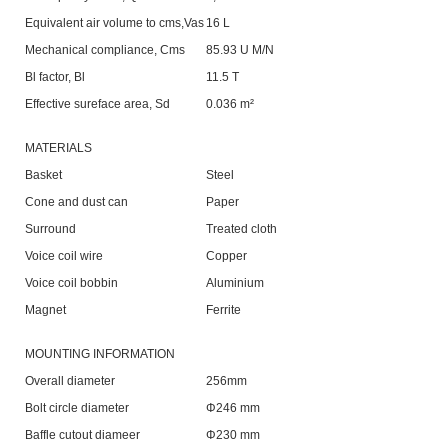
Equivalent air volume to cms,Vas
16 L
Mechanical compliance, Cms
85.93 U M/N
Bl factor, Bl
11.5 T
Effective sureface area, Sd
0.036 m²
MATERIALS
Basket
Steel
Cone and dust can
Paper
Surround
Treated cloth
Voice coil wire
Copper
Voice coil bobbin
Aluminium
Magnet
Ferrite
MOUNTING INFORMATION
Overall diameter
256mm
Bolt circle diameter
Φ246 mm
Baffle cutout diameer
Φ230 mm