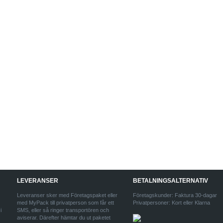
LEVERANSER
BETALNINGSALTERNATIV
Leveranser sker med Företagspaket eller
Företagskunder: Faktura 30-dagar
med MyPack till privatperson som får ett
Privatpersoner: Kort eller Klarna
i
SMS, eller så ringer transportören och
aviserar. Därefter hämtar du ut paketet