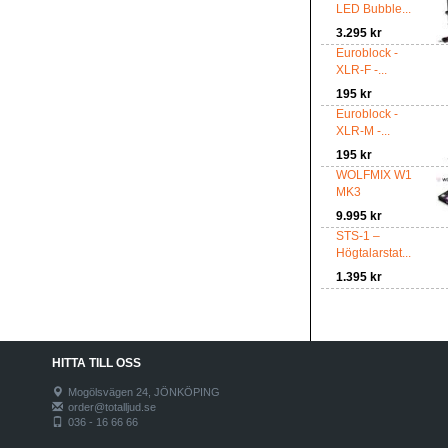
LED Bubble...
3.295 kr
Euroblock -
XLR-F -...
195 kr
Euroblock -
XLR-M -...
195 kr
WOLFMIX W1
MK3
9.995 kr
STS-1 –
Högtalarstat...
1.395 kr
HITTA TILL OSS
Mogölsvägen 24, JÖNKÖPING
order@totalljud.se
036 - 16 66 66