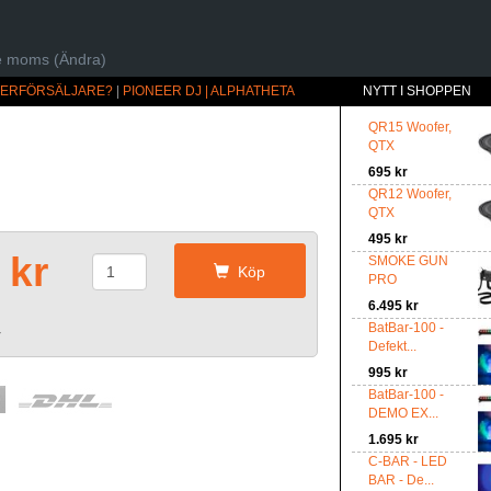
ive moms (Ändra)
ÅTERFÖRSÄLJARE?
|
PIONEER DJ | ALPHATHETA
NYTT I SHOPPEN
QR15 Woofer,
QTX
695 kr
QR12 Woofer,
QTX
495 kr
 kr
SMOKE GUN
Köp
PRO
6.495 kr
BatBar-100 -
r
Defekt...
995 kr
BatBar-100 -
DEMO EX...
1.695 kr
C-BAR - LED
BAR - De...