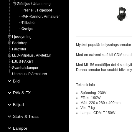
Glödljus / Urladdning
Fresnell / Följespot
PAR-Kannor / Armaturer
Tillbehör
Övriga
Ljusstyrning
Backdrop
Mycket populär belysningsarmatur fö
Färgfilter
Med en extremt kraftfull CDM-urlad
LED-Miljöljus / Arkitektur
LJUS-PAKET
Med ML-56 medföljer det 4 st utbytb
Svanhalslampor
Denna armatur har snabbt blivit m
Utomhus IP Armaturer
Bild
Teknisk Info:
Rök & FX
Spänning: 230V
Effekt: 190W
Mått: 220 x 280 x 400mm
Billjud
Vikt: 7 kg
Lampa: CDM-T 150W
Stativ & Truss
Lampor