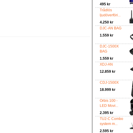
495 kr
Trådlös
ljudöverföri...
4.250 kr
DJC-AN BAG
1.559 kr
DJC-1500X
BAG
1.559 kr
XDJ-AN
12.859 kr
CDJ-1500X
18.999 kr
Orbis 100 -
LED Movi...
2.395 kr
TU2-C Combo
system m...
2.595 kr