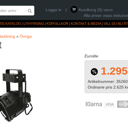
Logga in
|
Kundkorg (0) varor.
Alla priser visas inklus
TIS KATALOG
|
UTHYRNING
|
KÖPVILLKOR
|
KONTAKT & MEDIA
|
VILL DU BLI 
rladdning
»
Övriga
t
Eurolite
1.295
Artikelnummer: 35260
Ordinarie pris 2.625 k