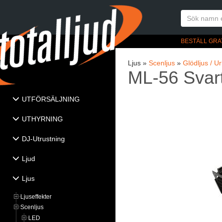
BESTÄLL GRA
Ljus »
Scenljus
»
Glödljus / U
ML-56 Svar
UTFÖRSÄLJNING
UTHYRNING
DJ-Utrustning
Ljud
Ljus
Ljuseffekter
Scenljus
LED