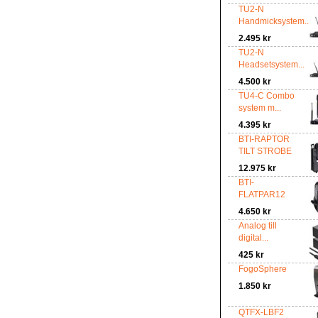
TU2-N
Handmicksystem...
2.495 kr
TU2-N
Headsetsystem...
4.500 kr
TU4-C Combo
system m...
4.395 kr
BTI-RAPTOR
TILT STROBE
12.975 kr
BTI-
FLATPAR12
4.650 kr
Analog till
digital...
425 kr
FogoSphere
1.850 kr
QTFX-LBF2