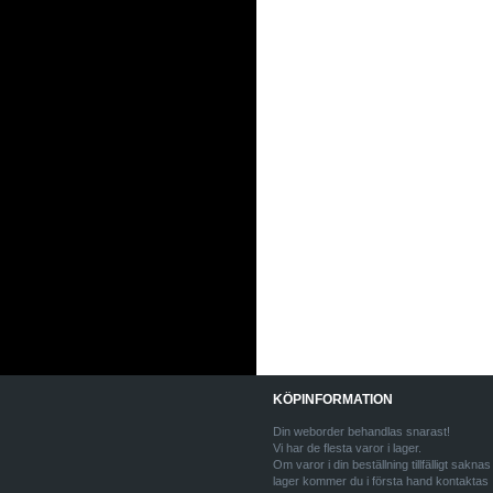
KÖPINFORMATION
Din weborder behandlas snarast!
Vi har de flesta varor i lager.
Om varor i din beställning tillfälligt saknas 
lager kommer du i första hand kontaktas