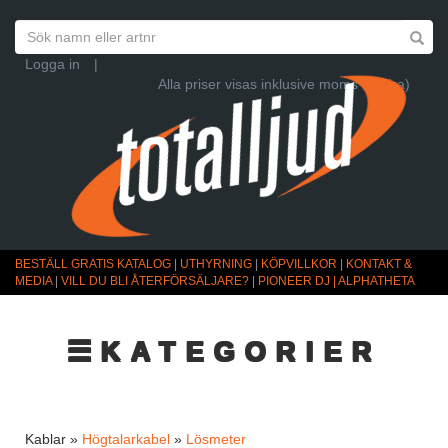
Logga in
|
Alla priser visas inklusive moms (Ändra)
BESTÄLL GRATIS KATALOG
|
UTHYRNING
|
KÖPVILLKOR
|
KONTAKT &
MEDIA
|
VILL DU BLI ÅTERFÖRSÄLJARE?
|
PIONEER DJ | ALPHATHETA
☰KATEGORIER
Kablar »
Högtalarkabel
»
Lösmeter