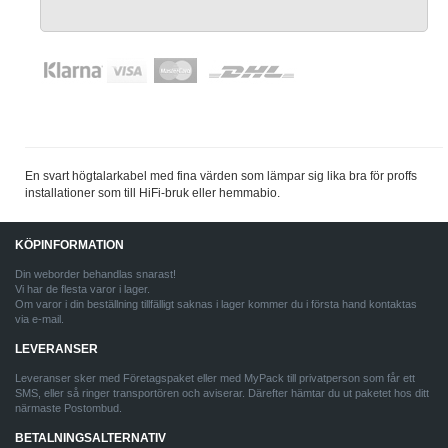
En svart högtalarkabel med fina värden som lämpar sig lika bra för proffs
installationer som till HiFi-bruk eller hemmabio.
KÖPINFORMATION
Din weborder behandlas snarast!
Vi har de flesta varor i lager.
Om varor i din beställning tillfälligt saknas i lager kommer du i första hand kontaktas
via e-mail.
LEVERANSER
Leveranser sker med Företagspaket eller med MyPack till privatperson som får ett
SMS, eller så ringer transportören och aviserar. Därefter hämtar du ut paketet hos ditt
närmaste Postombud.
BETALNINGSALTERNATIV