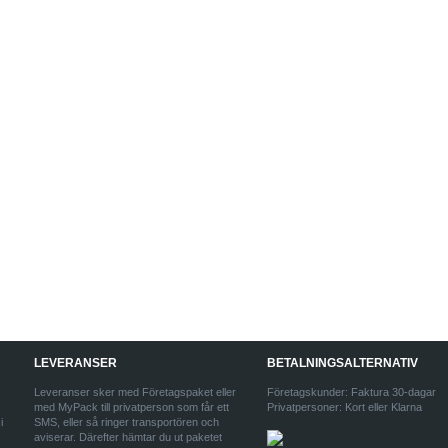
LEVERANSER
BETALNINGSALTERNATIV
Leveranser sker med Företagspaket eller
Företagskunder: Faktura 30-dagar
med MyPack till privatperson som får ett
Privatpersoner: Kort eller Klarna
i
SMS, eller så ringer transportören och
aviserar. Därefter hämtar du ut paketet