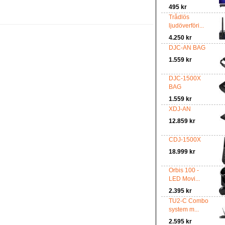
495 kr
Trådlös
ljudöverföri...
4.250 kr
DJC-AN BAG
1.559 kr
DJC-1500X
BAG
1.559 kr
XDJ-AN
12.859 kr
CDJ-1500X
18.999 kr
Orbis 100 -
LED Movi...
2.395 kr
TU2-C Combo
system m...
2.595 kr