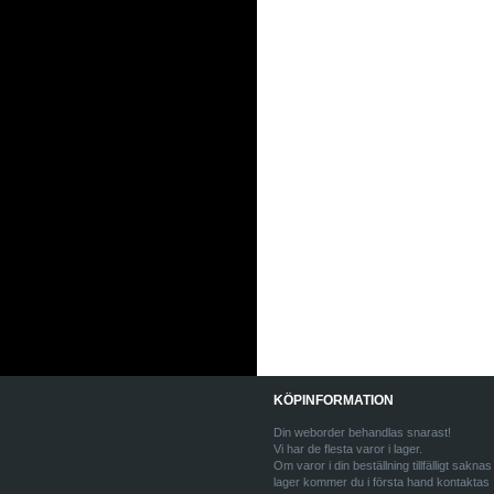
KÖPINFORMATION
Din weborder behandlas snarast!
Vi har de flesta varor i lager.
Om varor i din beställning tillfälligt saknas 
lager kommer du i första hand kontaktas