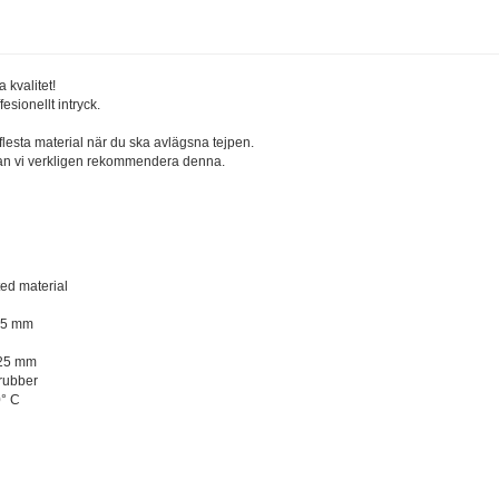
 kvalitet!
esionellt intryck.
 flesta material när du ska avlägsna tejpen.
p kan vi verkligen rekommendera denna.
ed material
25 mm
/25 mm
 rubber
0° C