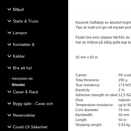
Billjud
Stativ & Truss
Klassisk Gaffatejp av absolut högsta
Ytan är matt och ger ett mycket proff
Lampor
Fäster bra men släpper lätt från de
Har du tröttnat på dålig gaffa tej
Kontakter &
Eldistribution
Kablar
50 mm x 50 m
Bra att ha!
Carrier:
PE-coat
Aerosoler etc.
Total thickness:
290 µ
Blandat
Tear resistancy:
174 N/
Elasticity:
2 %
Casar & Rack
Adhesive strength on steel:
12,5 N
Glue:
natural
Bygg själv - Case och
Temperature resistance:
up to 9
Högtalartillbehör
Core diameter:
76 mm
Reservdelar
Bandwidth:
50 mm
Length:
50 m
Shipping weight:
0.93 kg
Covid-19 Säkerhet