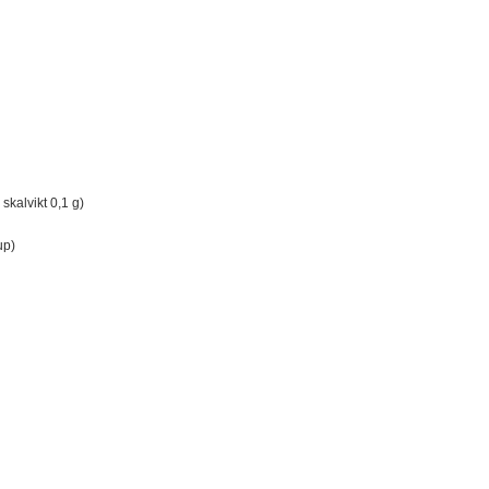
 skalvikt 0,1 g)
up)