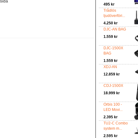
tsida
495 kr
Trådlös
ljudöverföri...
4.250 kr
DJC-AN BAG
1.559 kr
DJC-1500X
BAG
1.559 kr
XDJ-AN
12.859 kr
CDJ-1500X
18.999 kr
Orbis 100 -
LED Movi...
2.395 kr
TU2-C Combo
system m...
2.595 kr