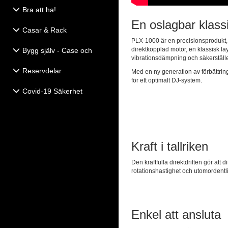
Bra att ha!
En oslagbar klassi
Casar & Rack
PLX-1000 är en precisionsprodukt, d
direktkopplad motor, en klassisk l
Bygg själv - Case och
vibrationsdämpning och säkerställer
Högtalartillbehör
Reservdelar
Med en ny generation av förbättri
för ett optimalt DJ-system.
Covid-19 Säkerhet
Kraft i tallriken
Den kraftfulla direktdriften gör at
rotationshastighet och utomordentli
Enkel att ansluta