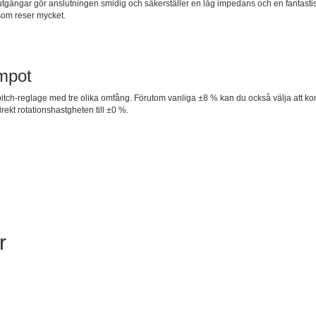
tgångar gör anslutningen smidig och säkerställer en låg impedans och en fantastis
 som reser mycket.
empot
 pitch-reglage med tre olika omfång. Förutom vanliga ±8 % kan du också välja att k
rekt rotationshastgheten till ±0 %.
r