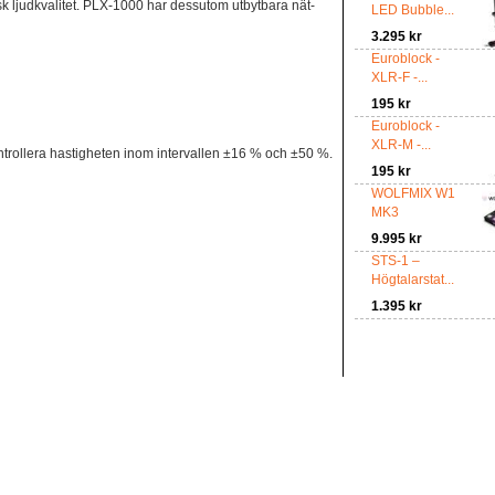
k ljudkvalitet. PLX-1000 har dessutom utbytbara nät-
LED Bubble...
3.295 kr
Euroblock -
XLR-F -...
195 kr
Euroblock -
XLR-M -...
ontrollera hastigheten inom intervallen ±16 % och ±50 %.
195 kr
WOLFMIX W1
MK3
9.995 kr
STS-1 –
Högtalarstat...
1.395 kr