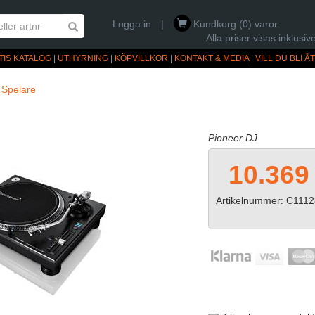
Logga in
|
Kundkorg (0) varor.
Alla priser visas inklus
TIS KATALOG
|
UTHYRNING
|
KÖPVILLKOR
|
KONTAKT & MEDIA
|
VILL DU BLI 
»
Spelare
Pioneer DJ
10.369
Artikelnummer: C111