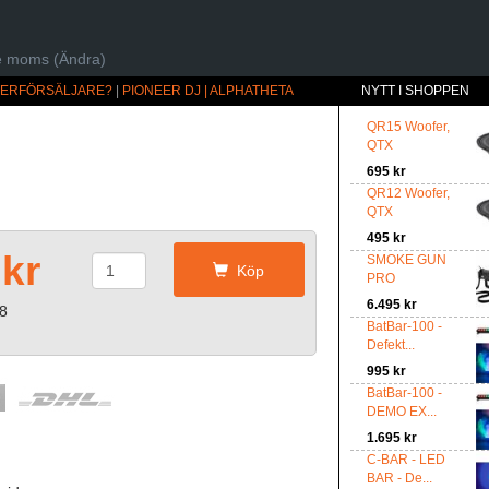
ive moms (Ändra)
ÅTERFÖRSÄLJARE?
|
PIONEER DJ | ALPHATHETA
NYTT I SHOPPEN
QR15 Woofer,
QTX
695 kr
QR12 Woofer,
QTX
495 kr
 kr
SMOKE GUN
Köp
PRO
6.495 kr
28
BatBar-100 -
Defekt...
995 kr
BatBar-100 -
DEMO EX...
1.695 kr
C-BAR - LED
BAR - De...