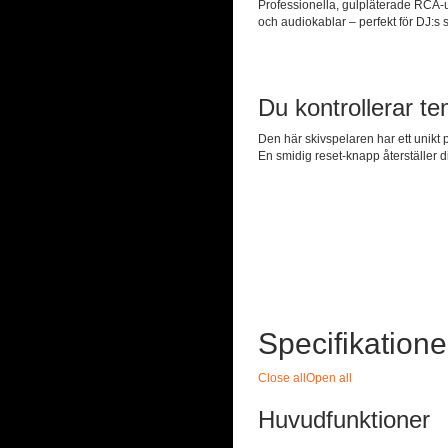
Professionella, gulpläterade RCA-u
och audiokablar – perfekt för DJ:s
Du kontrollerar t
Den här skivspelaren har ett unikt
En smidig reset-knapp återställer di
Specifikatione
Close all
Open all
Huvudfunktioner