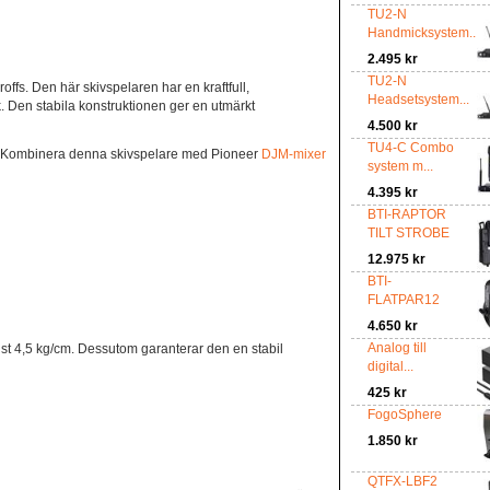
TU2-N
Handmicksystem...
2.495 kr
TU2-N
ffs. Den här skivspelaren har en kraftfull,
Headsetsystem...
. Den stabila konstruktionen ger en utmärkt
4.500 kr
TU4-C Combo
er. Kombinera denna skivspelare med Pioneer
DJM-mixer
system m...
4.395 kr
BTI-RAPTOR
TILT STROBE
12.975 kr
BTI-
FLATPAR12
4.650 kr
Analog till
inst 4,5 kg/cm. Dessutom garanterar den en stabil
digital...
425 kr
FogoSphere
1.850 kr
QTFX-LBF2