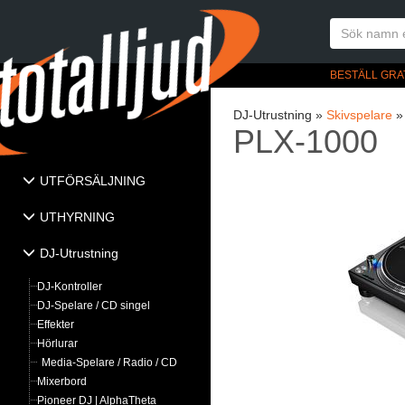
BESTÄLL GRA
DJ-Utrustning »
Skivspelare
PLX-1000
UTFÖRSÄLJNING
UTHYRNING
DJ-Utrustning
DJ-Kontroller
DJ-Spelare / CD singel
Effekter
Hörlurar
Media-Spelare / Radio / CD
Mixerbord
Pioneer DJ | AlphaTheta