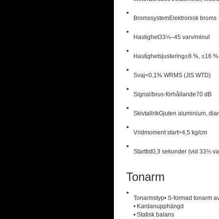
Bromssystem
Elektronisk broms
Hastighet
33⅓–45 varv/minut
Hastighetsjustering
±8 %, ±16 %
Svaj
<0,1% WRMS (JIS WTD)
Signal/brus-förhållande
70 dB
Skivtallrik
Gjuten aluminium, di
Vridmoment start
>4,5 kg/cm
Starttid
0,3 sekunder (vid 33⅓ va
Tonarm
Tonarmstyp
• S-formad tonarm av
• Kardanupphängd
• Statisk balans