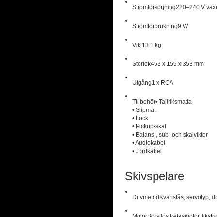
Strömförsörjning
220–240 V växe
Strömförbrukning
9 W
Vikt
13.1 kg
Storlek
453 x 159 x 353 mm
Utgång
1 x RCA
Tillbehör
• Tallriksmatta
• Slipmat
• Lock
• Pickup-skal
• Balans-, sub- och skalvikter
• Audiokabel
• Jordkabel
Skivspelare
Drivmetod
Kvartslås, servotyp, dir
Motor
Borstlös trefasmotor, likst