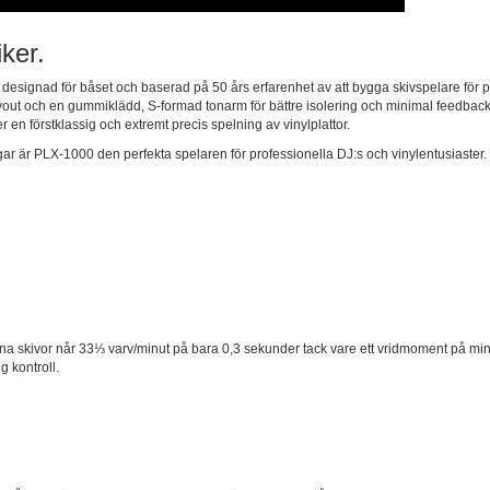
ker.
esignad för båset och baserad på 50 års erfarenhet av att bygga skivspelare för pro
ayout och en gummiklädd, S-formad tonarm för bättre isolering och minimal feedback
 en förstklassig och extremt precis spelning av vinylplattor.
ngar är PLX-1000 den perfekta spelaren för professionella DJ:s och vinylentusiast
t dina skivor når 33⅓ varv/minut på bara 0,3 sekunder tack vare ett vridmoment på m
g kontroll.