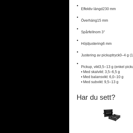
Effektiv längd
230 mm
Överhäng
15 mm
Spårfel
Inom 3°
Höjdjustering
6 mm
Justering av pickuptryck
0–4 g (1
Pickup, vikt
3,5–13 g (enkel pick
• Med skalvikt: 3,5–6,5 g
• Med balansvikt: 6,0–10 g
• Med subvikt: 9,5–13 g
Har du sett?