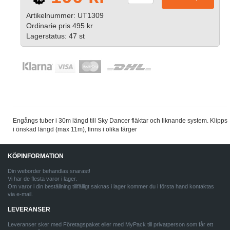
Artikelnummer: UT1309
Ordinarie pris 495 kr
Lagerstatus: 47 st
Engångs tuber i 30m längd till Sky Dancer fläktar och liknande system. Klipps
i önskad längd (max 11m), finns i olika färger
KÖPINFORMATION
Din weborder behandlas snarast!
Vi har de flesta varor i lager.
Om varor i din beställning tillfälligt saknas i lager kommer du i första hand kontaktas
via e-mail.
LEVERANSER
Leveranser sker med Företagspaket eller med MyPack till privatperson som får ett