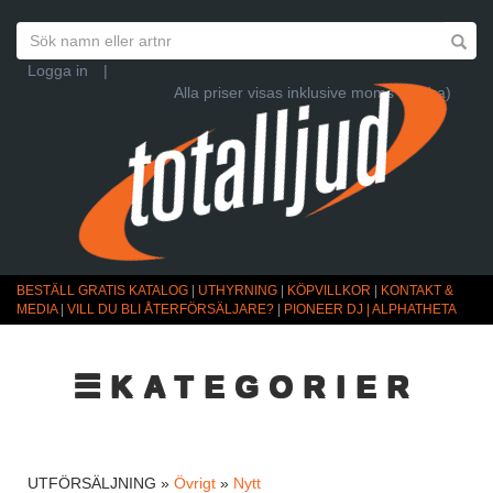
Logga in
|
Alla priser visas inklusive moms (Ändra)
BESTÄLL GRATIS KATALOG
|
UTHYRNING
|
KÖPVILLKOR
|
KONTAKT &
MEDIA
|
VILL DU BLI ÅTERFÖRSÄLJARE?
|
PIONEER DJ | ALPHATHETA
☰KATEGORIER
UTFÖRSÄLJNING »
Övrigt
»
Nytt