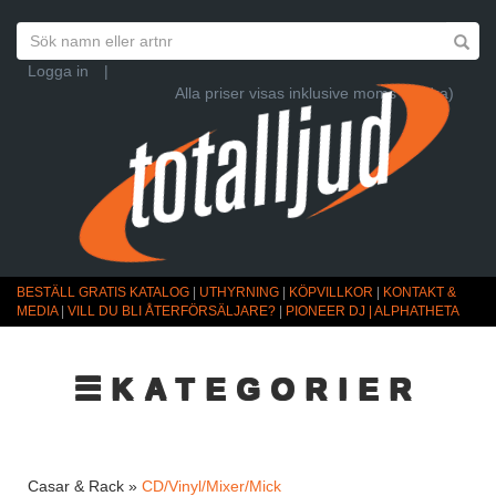
Logga in
|
Alla priser visas inklusive moms (Ändra)
BESTÄLL GRATIS KATALOG
|
UTHYRNING
|
KÖPVILLKOR
|
KONTAKT &
MEDIA
|
VILL DU BLI ÅTERFÖRSÄLJARE?
|
PIONEER DJ | ALPHATHETA
☰KATEGORIER
Casar & Rack »
CD/Vinyl/Mixer/Mick