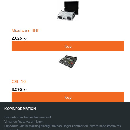
Mixercase 8HE
2.025 kr
CSL-10
3.595 kr
KÖPINFORMATION
Din weborder behandlas snarast!
Vi har de flesta varor i lager.
Om varor i din beställning tillfälligt saknas i lager kommer du i första hand kontaktas