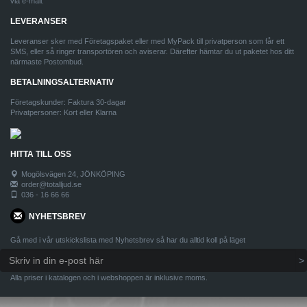
via e-mail.
LEVERANSER
Leveranser sker med Företagspaket eller med MyPack till privatperson som får ett
SMS, eller så ringer transportören och aviserar. Därefter hämtar du ut paketet hos ditt
närmaste Postombud.
BETALNINGSALTERNATIV
Företagskunder: Faktura 30-dagar
Privatpersoner: Kort eller Klarna
HITTA TILL OSS
Mogölsvägen 24, JÖNKÖPING
order@totalljud.se
036 - 16 66 66
NYHETSBREV
Gå med i vår utskickslista med Nyhetsbrev så har du alltid koll på läget
Alla priser i katalogen och i webshoppen är inklusive moms.