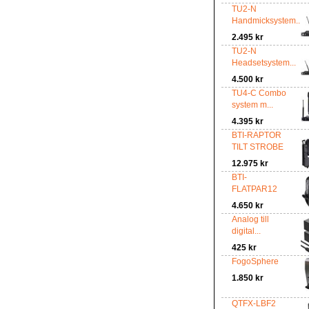
TU2-N
Handmicksystem...
2.495 kr
TU2-N
Headsetsystem...
4.500 kr
TU4-C Combo
system m...
4.395 kr
BTI-RAPTOR
TILT STROBE
12.975 kr
BTI-
FLATPAR12
4.650 kr
Analog till
digital...
425 kr
FogoSphere
1.850 kr
QTFX-LBF2