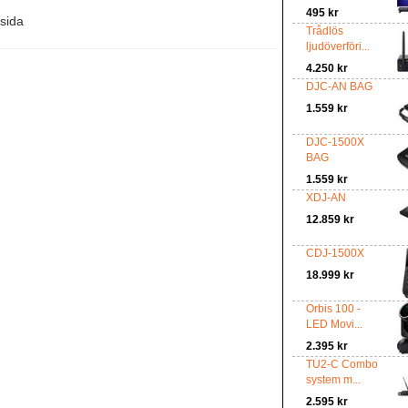
495 kr
tsida
Trådlös
ljudöverföri...
4.250 kr
DJC-AN BAG
1.559 kr
DJC-1500X
BAG
1.559 kr
XDJ-AN
12.859 kr
CDJ-1500X
18.999 kr
Orbis 100 -
LED Movi...
2.395 kr
TU2-C Combo
system m...
2.595 kr