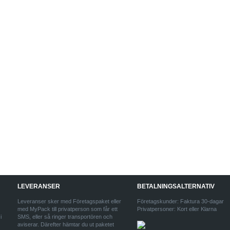
LEVERANSER
BETALNINGSALTERNATIV
Leveranser sker med Företagspaket eller
Företagskunder: Faktura 30-dagar
med MyPack till privatperson som får ett
Privatpersoner: Kort eller Klarna
i
SMS, eller så ringer transportören och
aviserar. Därefter hämtar du ut paketet