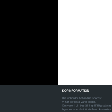
KÖPINFORMATION
Din weborder behandlas snarast!
Vi har de flesta varor i lager.
Om varor i din beställning tillfälligt saknas 
lager kommer du i första hand kontaktas