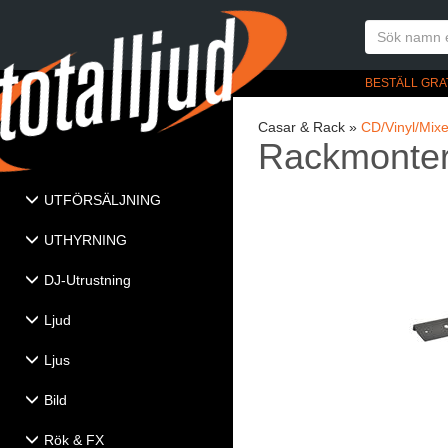
BESTÄLL GRA
Casar & Rack »
CD/Vinyl/Mixe
Rackmonteri
UTFÖRSÄLJNING
UTHYRNING
DJ-Utrustning
Ljud
Ljus
Bild
Rök & FX