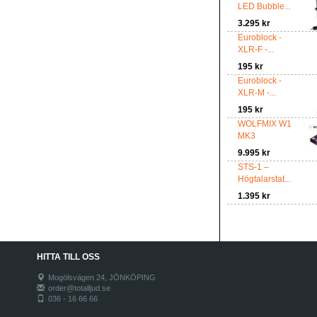
LED Bubble...
3.295 kr
Euroblock -
XLR-F -...
195 kr
Euroblock -
XLR-M -...
195 kr
WOLFMIX W1
MK3
9.995 kr
STS-1 –
Högtalarstat...
1.395 kr
HITTA TILL OSS
Mogölsvägen 24, JÖNKÖPING
order@totalljud.se
036 - 16 66 66