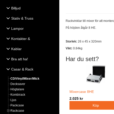
Billjud
Stativ & Truss
Rackvinklar till mixer för att monter
På höjden åtgår 8 HE.
Lampor
Kontakter &
Storlek:
26 x 45 x 320mm
Eldistribution
Vikt:
0.84kg
Kablar
Har du sett?
Bra att ha!
Casar & Rack
CD/Vinyl/Mixer/Mick
Decksaver
Högtalare
Mixercase 8HE
Kombirack
2.025 kr
Ljus
Packcase
Rackcase