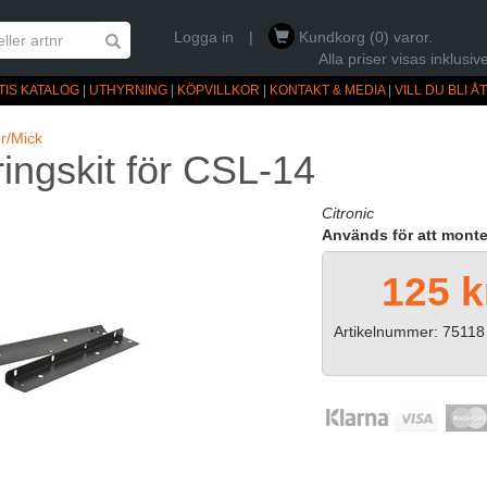
Logga in
|
Kundkorg (0) varor.
Alla priser visas inklus
TIS KATALOG
|
UTHYRNING
|
KÖPVILLKOR
|
KONTAKT & MEDIA
|
VILL DU BLI 
r/Mick
ngskit för CSL-14
Citronic
Används för att monter
125 k
Artikelnummer: 75118