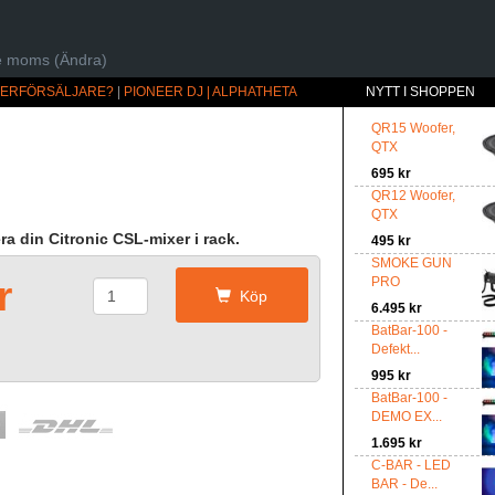
ive moms (Ändra)
ÅTERFÖRSÄLJARE?
|
PIONEER DJ | ALPHATHETA
NYTT I SHOPPEN
QR15 Woofer,
QTX
695 kr
QR12 Woofer,
QTX
a din Citronic CSL-mixer i rack.
495 kr
SMOKE GUN
r
PRO
Köp
6.495 kr
BatBar-100 -
Defekt...
995 kr
BatBar-100 -
DEMO EX...
1.695 kr
C-BAR - LED
BAR - De...