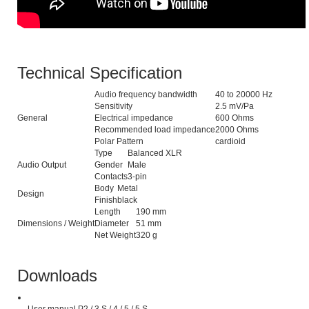
Technical Specification
Audio frequency bandwidth
40 to 20000 Hz
Sensitivity
2.5 mV/Pa
General
Electrical impedance
600 Ohms
Recommended load impedance
2000 Ohms
Polar Pattern
cardioid
Type
Balanced XLR
Audio Output
Gender
Male
Contacts
3-pin
Body
Metal
Design
Finish
black
Length
190 mm
Dimensions / Weight
Diameter
51 mm
Net Weight
320 g
Downloads