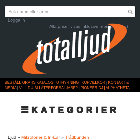
Logga in
|
Alla priser visas inklusive moms (Ändra)
BESTÄLL GRATIS KATALOG
|
UTHYRNING
|
KÖPVILLKOR
|
KONTAKT &
MEDIA
|
VILL DU BLI ÅTERFÖRSÄLJARE?
|
PIONEER DJ | ALPHATHETA
☰KATEGORIER
Ljud »
Mikrofoner & In-Ear
»
Trådbunden