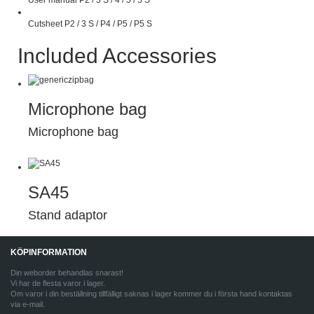
User manual P2 / 3 S / 4 / 5 / 5 S
Cutsheet P2 / 3 S / P4 / P5 / P5 S
Included Accessories
Microphone bag
Microphone bag
SA45
Stand adaptor
KÖPINFORMATION
Din weborder behandlas snarast!
Vi har de flesta varor i lager.
Om varor i din beställning tillfälligt saknas i lager kommer du i första hand kontaktas
via e-mail.