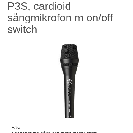
P3S, cardioid
sångmikrofon m on/off
switch
AKG