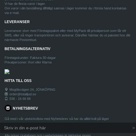
Vi har de flesta varor i lager.
Om varor i din beställning tillfälligt saknas i lager kommer du i första hand kontaktas
via e-mail.
LEVERANSER
Leveranser sker med Företagspaket eller med MyPack till privatperson som får ett
SMS, eller så ringer transportören och aviserar. Därefter hämtar du ut paketet hos ditt
närmaste Postombud.
BETALNINGSALTERNATIV
Företagskunder: Faktura 30-dagar
Privatpersoner: Kort eller Klarna
HITTA TILL OSS
Mogölsvägen 24, JÖNKÖPING
order@totalljud.se
036 - 16 66 66
NYHETSBREV
Gå med i vår utskickslista med Nyhetsbrev så har du alltid koll på läget
Alla priser i katalogen och i webshoppen är inklusive moms.