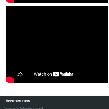
KÖPINFORMATION
Din weborder behandlas snarast!