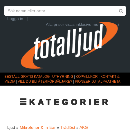
Logga in
|
Alla priser visas inklusive moms (Ändra)
BESTÄLL GRATIS KATALOG
|
UTHYRNING
|
KÖPVILLKOR
|
KONTAKT &
MEDIA
|
VILL DU BLI ÅTERFÖRSÄLJARE?
|
PIONEER DJ | ALPHATHETA
☰KATEGORIER
Ljud »
Mikrofoner & In-Ear
»
Trådlöst
»
AKG