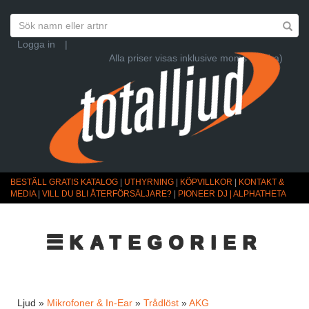
Logga in
|
Alla priser visas inklusive moms (Ändra)
BESTÄLL GRATIS KATALOG
|
UTHYRNING
|
KÖPVILLKOR
|
KONTAKT &
MEDIA
|
VILL DU BLI ÅTERFÖRSÄLJARE?
|
PIONEER DJ | ALPHATHETA
☰KATEGORIER
Ljud »
Mikrofoner & In-Ear
»
Trådlöst
»
AKG