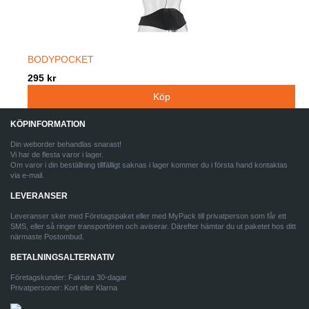
BODYPOCKET
295 kr
KÖPINFORMATION
Din weborder behandlas snarast!
Vi har de flesta varor i lager.
Om varor i din beställning tillfälligt saknas i lager kommer du i första hand kontaktas
via e-mail.
LEVERANSER
Leveranser sker med Företagspaket eller med MyPack till privatperson som får ett
SMS, eller så ringer transportören och aviserar. Därefter hämtar du ut paketet hos ditt
närmaste Postombud.
BETALNINGSALTERNATIV
Företagskunder: Faktura 30-dagar
Privatpersoner: Kort eller Klarna